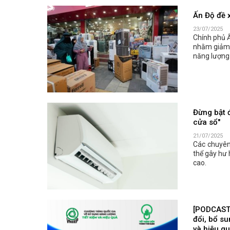
Ấn Độ đề x
23/07/2025
Chính phủ 
nhằm giảm t
năng lượng
Đừng bật 
cửa sổ"
21/07/2025
Các chuyên
thể gây hư 
cao.
[PODCAST 
đổi, bổ su
và hiệu q