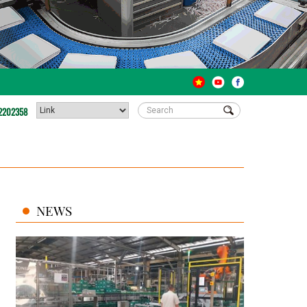
2202358
NEWS