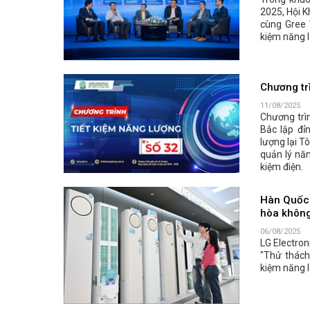
2025, Hội K
cùng Gree 
kiệm năng 
Chương tr
11/08/2025
Chương trìn
Bắc lập đỉn
lượng lại T
quản lý nă
kiệm điện.
Hàn Quốc 
hòa không
06/08/2025
LG Electron
"Thử thách
kiệm năng 