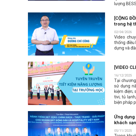
lượng BESS;
[CỘNG ĐỒN
trong hệ 
02/04/2026
Video chuy
thống điều 
dựng và đăn
[VIDEO CLI
16/12/2025
Tại chương 
sử dụng nă
kiệm điện; 
tivi, tủ lạ
biện pháp p
Ứng dụng 
khách sạ
05/11/2025
Trong khuô