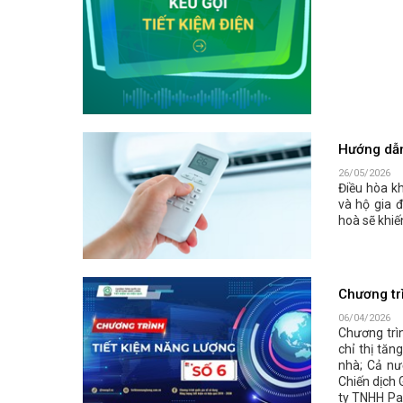
Hướng dẫn 
26/05/2026
Điều hòa kh
và hộ gia đ
hoà sẽ khiế
Chương trì
06/04/2026
Chương trì
chỉ thị tăn
nhà; Cả nư
Chiến dịch 
ty TNHH Pan