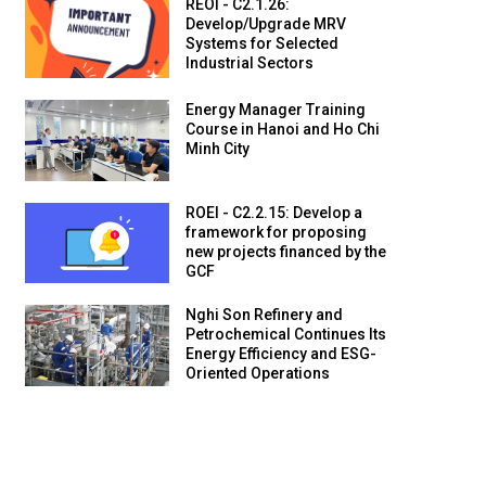
REOI - C2.1.26:
Develop/Upgrade MRV
Systems for Selected
Industrial Sectors
Energy Manager Training
Course in Hanoi and Ho Chi
Minh City
ROEI - C2.2.15: Develop a
framework for proposing
new projects financed by the
GCF
Nghi Son Refinery and
Petrochemical Continues Its
Energy Efficiency and ESG-
Oriented Operations