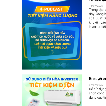
18/07/2025
Trong tập 
đây: Công b
của Luật S
khuyến cáo 
inverter tiế
Bí quyết s
07/07/2025
Để sử dụng 
chọn công s
dụng các tín