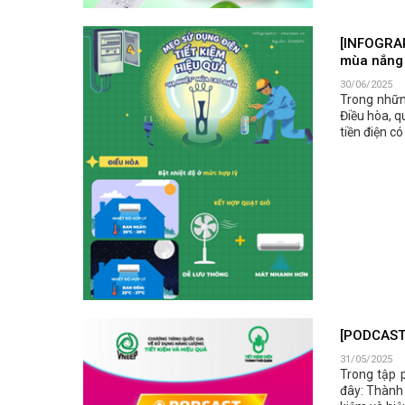
[INFOGRAPH
mùa nắng
30/06/2025
Trong nhữn
Điều hòa, q
tiền điện c
[PODCAST T
31/05/2025
Trong tập 
đây: Thành