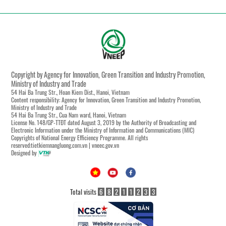
Copyright by Agency for Innovation, Green Transition and Industry Promotion,
Ministry of Industry and Trade
54 Hai Ba Trung Str., Hoan Kiem Dist., Hanoi, Vietnam
Content responsibility: Agency for Innovation, Green Transition and Industry Promotion,
Ministry of Industry and Trade
54 Hai Ba Trung Str., Cua Nam ward, Hanoi, Vietnam
License No. 148/GP-TTĐT dated August 3, 2019 by the Authority of Broadcasting and
Electronic Information under the Ministry of Information and Communications (MIC)
Copyrights of National Energy Efficiency Programme. All rights
reserved:tietkiemnangluong.com.vn | vneec.gov.vn
Designed by
Total visits
6
8
2
1
1
2
3
3