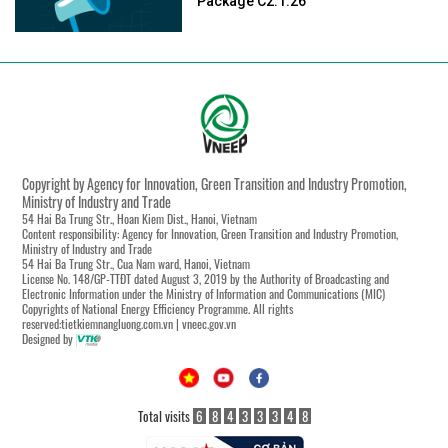
Package C2.1.26
Copyright by Agency for Innovation, Green Transition and Industry Promotion,
Ministry of Industry and Trade
54 Hai Ba Trung Str., Hoan Kiem Dist., Hanoi, Vietnam
Content responsibility: Agency for Innovation, Green Transition and Industry Promotion,
Ministry of Industry and Trade
54 Hai Ba Trung Str., Cua Nam ward, Hanoi, Vietnam
License No. 148/GP-TTĐT dated August 3, 2019 by the Authority of Broadcasting and
Electronic Information under the Ministry of Information and Communications (MIC)
Copyrights of National Energy Efficiency Programme. All rights
reserved:tietkiemnangluong.com.vn | vneec.gov.vn
Designed by
Total visits
6
8
4
3
3
3
4
8