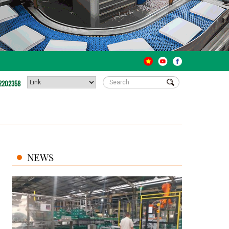
2202358
NEWS