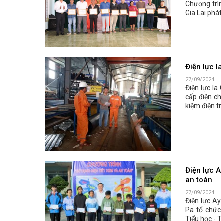
Chương trìn
Gia Lai phá
Điện lực I
27/09/2024
Điện lực Ia
cấp điện ch
kiệm điện 
Điện lực A
an toàn
27/09/2024
Điện lực A
Pa tổ chức
Tiểu học -