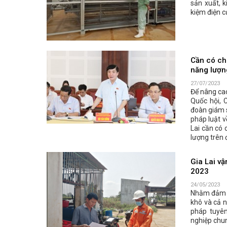
sản xuất, 
kiệm điện c
Cần có ch
năng lượn
27/07/2023
Để nâng cao
Quốc hội, 
đoàn giám s
pháp luật v
Lai cần có 
lượng trên 
Gia Lai v
2023
24/05/2023
Nhằm đảm b
khô và cả n
pháp tuyê
nghiệp chun