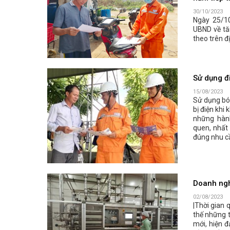
30/10/2023
Ngày 25/1
UBND về tă
theo trên đị
Sử dụng đi
15/08/2023
Sử dụng bón
bị điện khi
những hành
quen, nhất 
đúng nhu cầu
Doanh nghi
02/08/2023
|Thời gian 
thế những t
mới, hiện đ