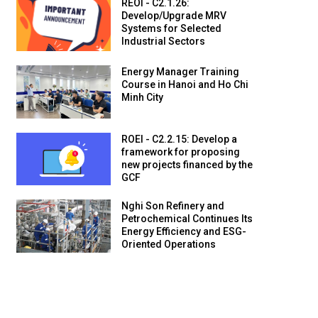
REOI - C2.1.26:
Develop/Upgrade MRV
Systems for Selected
Industrial Sectors
Energy Manager Training
Course in Hanoi and Ho Chi
Minh City
ROEI - C2.2.15: Develop a
framework for proposing
new projects financed by the
GCF
Nghi Son Refinery and
Petrochemical Continues Its
Energy Efficiency and ESG-
Oriented Operations