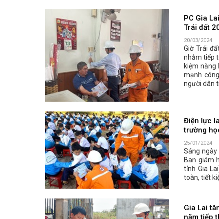
PC Gia La
Trái đất 2
20/03/2024
Giờ Trái đấ
nhằm tiếp t
kiệm năng l
mạnh công 
người dân t
Điện lực I
trường họ
25/01/2024
Sáng ngày 2
Ban giám h
tỉnh Gia La
toàn, tiết 
Gia Lai tă
năm tiếp 