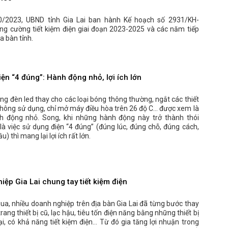
0/2023, UBND tỉnh Gia Lai ban hành Kế hoạch số 2931/KH-
ng cường tiết kiệm điện giai đoạn 2023-2025 và các năm tiếp
a bàn tỉnh.
ện “4 đúng”: Hành động nhỏ, lợi ích lớn
g đèn led thay cho các loại bóng thông thường, ngắt các thiết
 không sử dụng, chỉ mở máy điều hòa trên 26 độ C… được xem là
 động nhỏ. Song, khi những hành động này trở thành thói
là việc sử dụng điện “4 đúng” (đúng lúc, đúng chỗ, đúng cách,
) thì mang lại lợi ích rất lớn.
ệp Gia Lai chung tay tiết kiệm điện
qua, nhiều doanh nghiệp trên địa bàn Gia Lai đã từng bước thay
rang thiết bị cũ, lạc hậu, tiêu tốn điện năng bằng những thiết bị
ại, có khả năng tiết kiệm điện... Từ đó gia tăng lợi nhuận trong