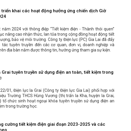
i triển khai các hoạt động hưởng ứng chiến dịch Giờ
024
t năm 2024 với thông điệp “Tiết kiệm điện - Thành thói quen”
ục nâng cao nhận thức, lan tỏa trong cộng đồng hoạt động tiết
ượng, bảo vệ môi trường. Công ty Điện lực (PC) Gia Lai đã đẩy
tác tuyên truyền đến các cơ quan, đơn vị, doanh nghiệp và
rên địa bàn nắm được thông tin, hưởng ứng tham gia sự kiện.
a Grai tuyên truyền sử dụng điện an toàn, tiết kiệm trong
c
2/01, Điện lực Ia Grai (Công ty Điện lực Gia Lai) phối hợp với
iệu Trường THCS Hùng Vương (thị trấn Ia Kha, huyện Ia Grai,
i) tổ chức sinh hoạt ngoại khóa tuyên truyền sử dụng điện an
kiệm trong trường học.
ng cường tiết kiệm điện giai đoạn 2023-2025 và các
theo