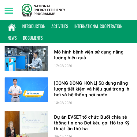
Friday, 07/08/2026 | 13:57 GMT+7
KEYWORD: HÀ NỘI
INTRODUCTION
ACTIVITIES
INTERNATIONAL COOPERATION
NEWS
DOCUMENTS
Mô hình bệnh viện sử dụng năng
lượng hiệu quả
17/02/2026
[CỘNG ĐỒNG HQNL] Sử dụng năng
lượng tiết kiệm và hiệu quả trong lò
hơi và hệ thống hơi nước
13/02/2026
Dự án EVSET tổ chức Buổi chia sẻ
thông tin cho Đợt kêu gọi Hỗ trợ Kỹ
thuật lần thứ ba
28/01/2026