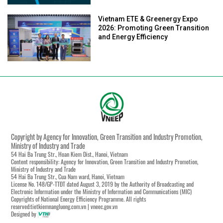
Vietnam ETE & Greenergy Expo
2026: Promoting Green Transition
and Energy Efficiency
Copyright by Agency for Innovation, Green Transition and Industry Promotion,
Ministry of Industry and Trade
54 Hai Ba Trung Str., Hoan Kiem Dist., Hanoi, Vietnam
Content responsibility: Agency for Innovation, Green Transition and Industry Promotion,
Ministry of Industry and Trade
54 Hai Ba Trung Str., Cua Nam ward, Hanoi, Vietnam
License No. 148/GP-TTĐT dated August 3, 2019 by the Authority of Broadcasting and
Electronic Information under the Ministry of Information and Communications (MIC)
Copyrights of National Energy Efficiency Programme. All rights
reserved:tietkiemnangluong.com.vn | vneec.gov.vn
Designed by