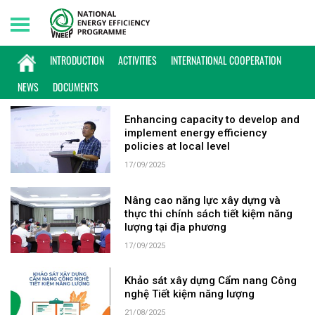
Friday, 07/08/2026 | 18:01 GMT+7
KEYWORD: VSUEE
INTRODUCTION
ACTIVITIES
INTERNATIONAL COOPERATION
NEWS
DOCUMENTS
Enhancing capacity to develop and
implement energy efficiency
policies at local level
17/09/2025
Nâng cao năng lực xây dựng và
thực thi chính sách tiết kiệm năng
lượng tại địa phương
17/09/2025
Khảo sát xây dựng Cẩm nang Công
nghệ Tiết kiệm năng lượng
21/08/2025