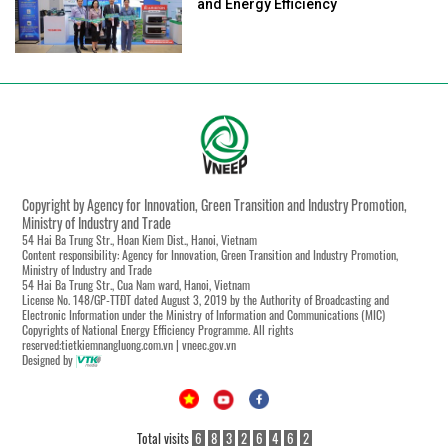
and Energy Efficiency
Copyright by Agency for Innovation, Green Transition and Industry Promotion,
Ministry of Industry and Trade
54 Hai Ba Trung Str., Hoan Kiem Dist., Hanoi, Vietnam
Content responsibility: Agency for Innovation, Green Transition and Industry Promotion,
Ministry of Industry and Trade
54 Hai Ba Trung Str., Cua Nam ward, Hanoi, Vietnam
License No. 148/GP-TTĐT dated August 3, 2019 by the Authority of Broadcasting and
Electronic Information under the Ministry of Information and Communications (MIC)
Copyrights of National Energy Efficiency Programme. All rights
reserved:tietkiemnangluong.com.vn | vneec.gov.vn
Designed by
Total visits
6
8
3
2
6
4
6
2