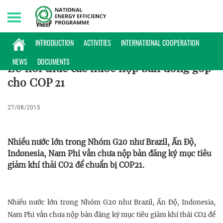
Saturday, 08/08/2026 | 04:28 GMT+7
CHÍNH SÁCH
INTRODUCTION
ACTIVITIES
INTERNATIONAL COOPERATION
NEWS
DOCUMENTS
EU hối thúc các nước nộp bản đóng góp
cho COP 21
27/08/2015
Nhiều nước lớn trong Nhóm G20 như Brazil, Ấn Độ,
Indonesia, Nam Phi vẫn chưa nộp bản đăng ký mục tiêu
giảm khí thải CO2 để chuẩn bị COP21.
Nhiều nước lớn trong Nhóm G20 như Brazil, Ấn Độ, Indonesia,
Nam Phi vẫn chưa nộp bản đăng ký mục tiêu giảm khí thải CO2 để