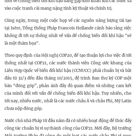
mới về chống biến đổi khí hậu đang gặp khó khăn khi các nước sa
vào cuộc tranh cãi mang nặng tính kỹ thuật và chính trị.
Cùng ngày, trong một cuộc họp về các nguồn năng lượng tái tạo
tại Isère, Tổng thống Pháp Francois Hollande cảnh báo rằng việc
không đi tới sự thống nhất về vấn đề chống biến đổi khí hậu "sẽ
là một thảm họa".
Theo quy định của Hội nghị COP20, để tạo thuận lợi cho việc đi tới
thống nhất tại COP21, các nước thành viên Công ước khung của
Liên Hợp Quốc về biến đổi khí hậu (CCNUCC) phải chuẩn bị và bắt
đầu từ 31/3 đến đầu tháng 10/2015, đệ trình Ban thư ký COP một
bản “đóng góp”, phản ánh đầy đủ quan điểm và những cam kết
của mình đối với vấn đề chống biến đổi khí hậu. Tuy nhiên, cho
tới nay, nhiều nước, nhất là các nước châu Á và châu Phi, Mỹ Latin
chưa nộp đóng góp.
Nước chủ nhà Pháp từ đầu năm đã có nhiều hoạt động để thúc đẩy
công tác chuẩn bị vì sự thành công của COP21. Mới đây, Bộ trưởng
Môi trường Pháp đã công du một loạt các nước châu Phi vì mục