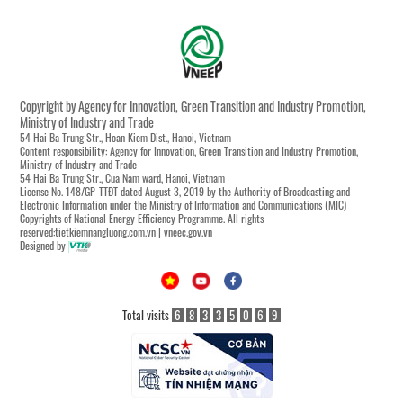
Copyright by Agency for Innovation, Green Transition and Industry Promotion,
Ministry of Industry and Trade
54 Hai Ba Trung Str., Hoan Kiem Dist., Hanoi, Vietnam
Content responsibility: Agency for Innovation, Green Transition and Industry Promotion,
Ministry of Industry and Trade
54 Hai Ba Trung Str., Cua Nam ward, Hanoi, Vietnam
License No. 148/GP-TTĐT dated August 3, 2019 by the Authority of Broadcasting and
Electronic Information under the Ministry of Information and Communications (MIC)
Copyrights of National Energy Efficiency Programme. All rights
reserved:tietkiemnangluong.com.vn | vneec.gov.vn
Designed by
Total visits
6
8
3
3
5
0
6
9