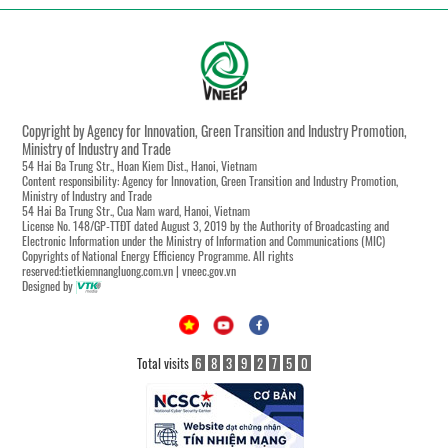
Copyright by Agency for Innovation, Green Transition and Industry Promotion,
Ministry of Industry and Trade
54 Hai Ba Trung Str., Hoan Kiem Dist., Hanoi, Vietnam
Content responsibility: Agency for Innovation, Green Transition and Industry Promotion,
Ministry of Industry and Trade
54 Hai Ba Trung Str., Cua Nam ward, Hanoi, Vietnam
License No. 148/GP-TTĐT dated August 3, 2019 by the Authority of Broadcasting and
Electronic Information under the Ministry of Information and Communications (MIC)
Copyrights of National Energy Efficiency Programme. All rights
reserved:tietkiemnangluong.com.vn | vneec.gov.vn
Designed by
Total visits
6
8
3
9
2
7
5
0