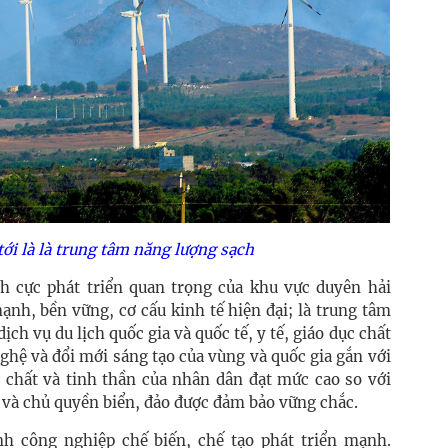
ới là là trung tâm năng lượng sạch
 cực phát triển quan trọng của khu vực duyên hải
ạnh, bền vững, cơ cấu kinh tế hiện đại; là trung tâm
ch vụ du lịch quốc gia và quốc tế, y tế, giáo dục chất
ghệ và đổi mới sáng tạo của vùng và quốc gia gắn với
ật chất và tinh thần của nhân dân đạt mức cao so với
 và chủ quyền biển, đảo được đảm bảo vững chắc.
h công nghiệp chế biến, chế tạo phát triển mạnh.