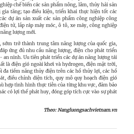
ghiệp chế biến các sản phẩm nông, lâm, thủy hải sản
ị gia tăng; tạo điều kiện, triển khai thực hiện tốt các
 các dự án sản xuất các sản phẩm công nghiệp công
n điện tử, lắp ráp máy móc, ô tô, xe máy, công nghiệp
 năng lượng mới.
n, sớm trở thành trung tâm năng lượng của quốc gia,
áp ứng đủ nhu cầu năng lượng, điện cho phát triển
 an ninh. Ưu tiên phát triển các dự án năng lượng tái
ất là điện gió ngoài khơi và hydrogen, điện mặt trời,
i đa tiềm năng thủy điện trên các hồ thủy lợi, các hồ
oát, điều chỉnh diện tích, quy mô quy hoạch điện gió
hù hợp tình hình thực tiễn của từng khu vực, đảm bảo
ác có lợi thế phát huy, đóng góp tích cực vào sự phát
Theo: Nangluongsachvietnam.vn