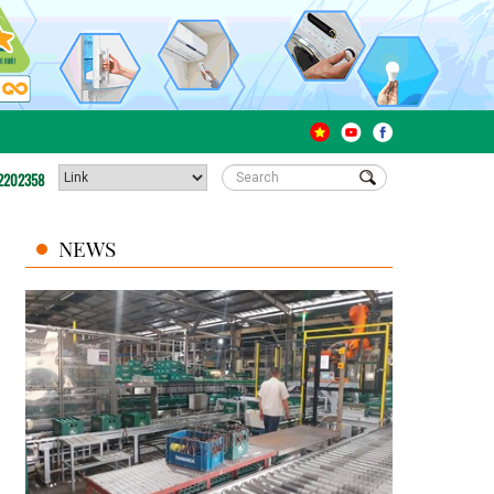
2202358
NEWS