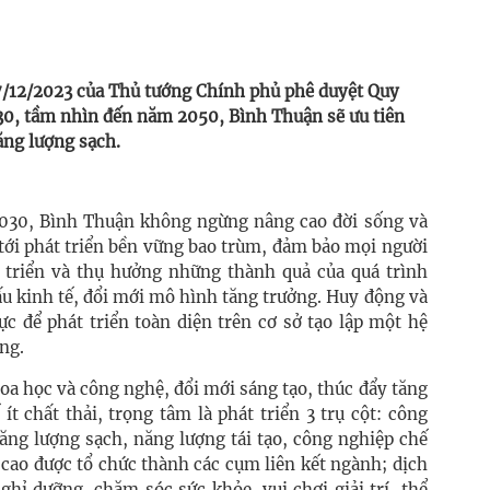
/12/2023 của Thủ tướng Chính phủ phê duyệt Quy
30, tầm nhìn đến năm 2050, Bình Thuận sẽ ưu tiên
năng lượng sạch.
030, Bình Thuận không ngừng nâng cao đời sống và
 tới phát triển bền vững bao trùm, đảm bảo mọi người
t triển và thụ hưởng những thành quả của quá trình
ấu kinh tế, đổi mới mô hình tăng trưởng. Huy động và
ực để phát triển toàn diện trên cơ sở tạo lập một hệ
ững.
oa học và công nghệ, đổi mới sáng tạo, thúc đẩy tăng
t chất thải, trọng tâm là phát triển 3 trụ cột: công
ăng lượng sạch, năng lượng tái tạo, công nghiệp chế
 cao được tổ chức thành các cụm liên kết ngành; dịch
nghỉ dưỡng, chăm sóc sức khỏe, vui chơi giải trí, thể