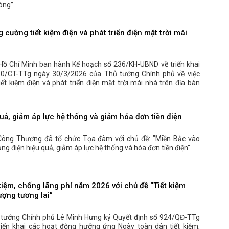
óng”.
 cường tiết kiệm điện và phát triển điện mặt trời mái
Hồ Chí Minh ban hành Kế hoạch số 236/KH-UBND về triển khai
 10/CT-TTg ngày 30/3/2026 của Thủ tướng Chính phủ về việc
iết kiệm điện và phát triển điện mặt trời mái nhà trên địa bàn
uả, giảm áp lực hệ thống và giảm hóa đơn tiền điện
Công Thương đã tổ chức Tọa đàm với chủ đề: "Miền Bắc vào
g điện hiệu quả, giảm áp lực hệ thống và hóa đơn tiền điện".
kiệm, chống lãng phí năm 2026 với chủ đề “Tiết kiệm
ượng tương lai”
 tướng Chính phủ Lê Minh Hưng ký Quyết định số 924/QĐ-TTg
iển khai các hoạt động hưởng ứng Ngày toàn dân tiết kiệm,