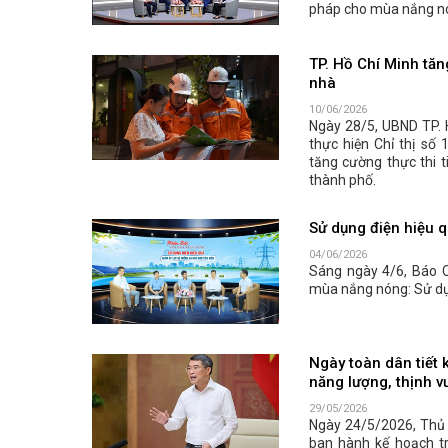
pháp cho mùa nắng n
TP. Hồ Chí Minh tăng
nhà
10/06/2026
Ngày 28/5, UBND TP. 
thực hiện Chỉ thị số
tăng cường thực thi t
thành phố.
Sử dụng điện hiệu q
04/06/2026
Sáng ngày 4/6, Báo 
mùa nắng nóng: Sử dụn
Ngày toàn dân tiết 
năng lượng, thịnh v
29/05/2026
Ngày 24/5/2026, Thủ
ban hành kế hoạch tr