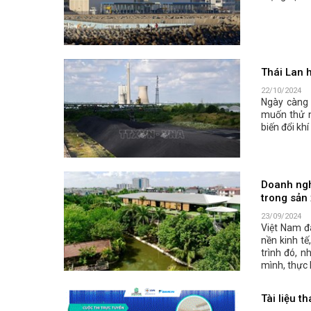
Thái Lan h
22/10/2024
Ngày càng
muốn thử ng
biến đổi khí
Doanh nghi
trong sản
23/09/2024
Việt Nam đ
nền kinh t
trình đó, n
mình, thực 
Tài liệu t