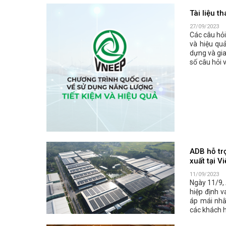
Tài liệu t
27/09/2023
Các câu hỏi
và hiệu quả
dựng và gia
số câu hỏi v
ADB hỗ trợ
xuất tại V
11/09/2023
Ngày 11/9,
hiệp định v
áp mái nhằ
các khách h