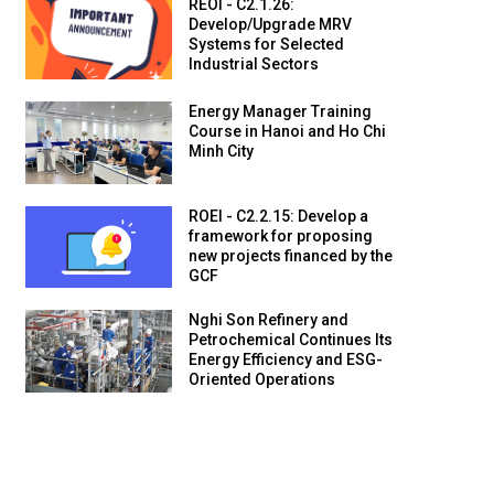
REOI - C2.1.26:
Develop/Upgrade MRV
Systems for Selected
Industrial Sectors
Energy Manager Training
Course in Hanoi and Ho Chi
Minh City
ROEI - C2.2.15: Develop a
framework for proposing
new projects financed by the
GCF
Nghi Son Refinery and
Petrochemical Continues Its
Energy Efficiency and ESG-
Oriented Operations