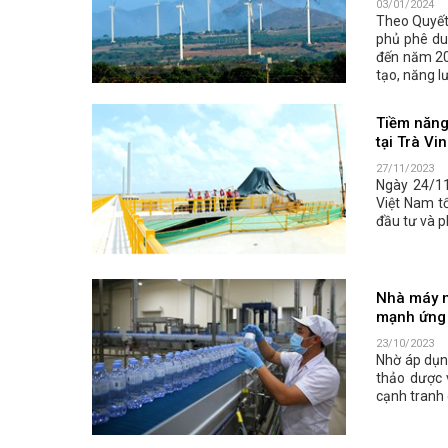
03/01/2024
Theo Quyết
phủ phê du
đến năm 205
tạo, năng l
Tiềm năng 
tại Trà Vi
27/11/2023
Ngày 24/11
Việt Nam t
đầu tư và ph
Nhà máy n
mạnh ứng 
23/10/2023
Nhờ áp dụng
thảo dược v
cạnh tranh