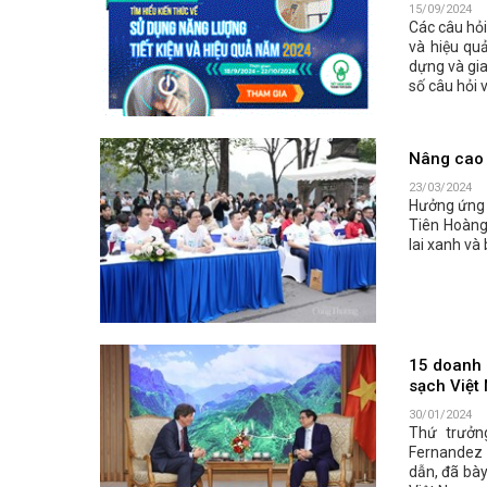
15/09/2024
Các câu hỏi
và hiệu quả
dựng và gia
số câu hỏi v
Nâng cao 
23/03/2024
Hưởng ứng C
Tiên Hoàng 
lai xanh và
15 doanh 
sạch Việt
30/01/2024
Thứ trưởn
Fernandez 
dẫn, đã bày