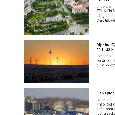
04/02/2025
TP.Hồ Chí 
công sở lắ
điện, tiết k
Mỹ khởi độ
11 tỉ USD
05/11/2024
Dự án SunZ
được kỳ vọng
Hàn Quốc 
26/10/2024
Theo giới 
nhân phát 
lượng sạch.