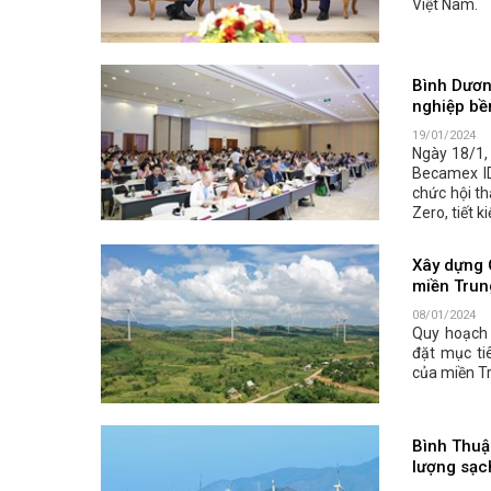
Việt Nam.
Bình Dươn
nghiệp bề
19/01/2024
Ngày 18/1,
Becamex I
chức hội th
Zero, tiết 
Xây dựng 
miền Trun
08/01/2024
Quy hoạch 
đặt mục ti
của miền T
Bình Thuận
lượng sạc