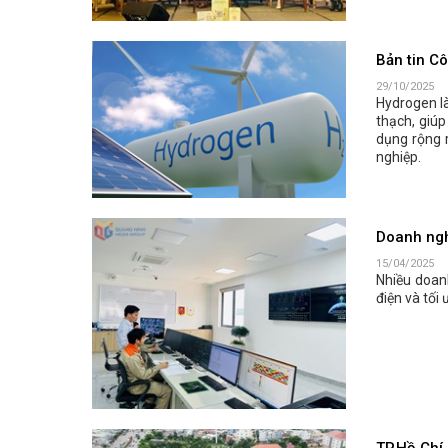
Bản tin C
29/10/2025
Hydrogen là
thạch, giúp
dụng rộng r
nghiệp.
Doanh ngh
15/04/2025
Nhiều doan
điện và tối
TP.Hồ Chí 