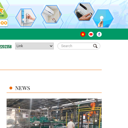
2202358
NEWS