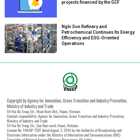
projects financed by the GCF
Nghi Son Refinery and
Petrochemical Continues Its Energy
Efficiency and ESG-Oriented
Operations
Copyright by Agency for Innovation, Green Transition and Industry Promotion,
Ministry of Industry and Trade
54 Hai Ba Trung Str., Hoan Kiem Dist., Hanoi, Vietnam
Content responsibility: Agency for Innovation, Green Transition and Industry Promotion,
Ministry of Industry and Trade
54 Hai Ba Trung Str., Cua Nam ward, Hanoi, Vietnam
License No. 148/GP-TTĐT dated August 3, 2019 by the Authority of Broadcasting and
Electronic Information under the Ministry of Information and Communications (MIC)
Copyrights of National Energy Efficiency Programme. All rights