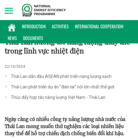
Saturday, 08/08/2026 | 06:46 GMT+7
PHỔ BIẾN KIẾN THỨC
INTRODUCTION
ACTIVITIES
INTERNATIONAL COOPERATION
NEWS
DOCUMENTS
Thái Lan hướng tới năng lượng thay thế
trong lĩnh vực nhiệt điện
22/10/2024
Thái Lan dẫn đầu ASEAN phát triển năng lượng sạch
Thái Lan phát triển dự án “điện lai” nổi lớn nhất thế giới
Thúc đẩy hợp tác năng lượng Việt Nam - Thái Lan
Ngày càng có nhiều công ty năng lượng nhà nước của
Thái Lan mong muốn thử nghiệm các loại nhiên liệu
thay thế để hỗ trợ chiến dịch chống biến đổi khí hậu.