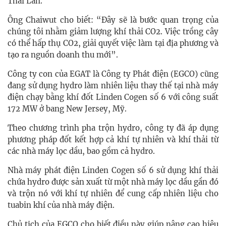
Thái Lan.
Ông Chaiwut cho biết: “Đây sẽ là bước quan trọng của
chúng tôi nhằm giảm lượng khí thải CO2. Việc trồng cây
có thể hấp thụ CO2, giải quyết việc làm tại địa phương và
tạo ra nguồn doanh thu mới”.
Công ty con của EGAT là Công ty Phát điện (EGCO) cũng
đang sử dụng hydro làm nhiên liệu thay thế tại nhà máy
điện chạy bằng khí đốt Linden Cogen số 6 với công suất
172 MW ở bang New Jersey, Mỹ.
Theo chương trình pha trộn hydro, công ty đã áp dụng
phương pháp đốt kết hợp cả khí tự nhiên và khí thải từ
các nhà máy lọc dầu, bao gồm cả hydro.
Nhà máy phát điện Linden Cogen số 6 sử dụng khí thải
chứa hydro được sản xuất từ một nhà máy lọc dầu gần đó
và trộn nó với khí tự nhiên để cung cấp nhiên liệu cho
tuabin khí của nhà máy điện.
Chủ tịch của EGCO cho biết điều này giúp nâng cao hiệu