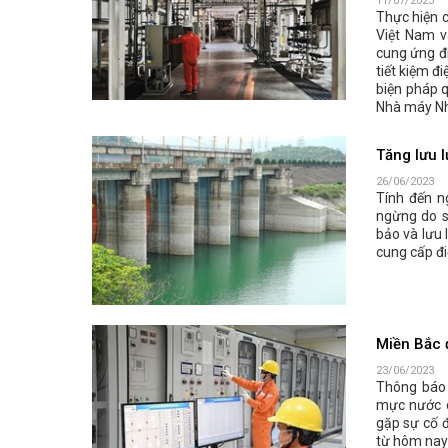
11/07/2023
Thực hiện 
Việt Nam v
cung ứng đi
tiết kiệm đ
biện pháp q
Nhà máy Nh
Tăng lưu 
26/06/2023
Tính đến n
ngừng do s
bảo và lưu 
cung cấp đi
Miền Bắc 
23/06/2023
Thông báo 
mực nước c
gặp sự cố 
từ hôm nay 