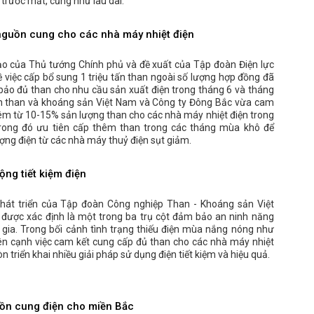
 trước mắt, cũng như lâu dài.
guồn cung cho các nhà máy nhiệt điện
ạo của Thủ tướng Chính phủ và đề xuất của Tập đoàn Điện lực
 việc cấp bổ sung 1 triệu tấn than ngoài số lượng hợp đồng đã
bảo đủ than cho nhu cầu sản xuất điện trong tháng 6 và tháng
n than và khoáng sản Việt Nam và Công ty Đông Bắc vừa cam
êm từ 10-15% sản lượng than cho các nhà máy nhiệt điện trong
rong đó ưu tiên cấp thêm than trong các tháng mùa khô để
ng điện từ các nhà máy thuỷ điện sụt giảm.
ộng tiết kiệm điện
át triển của Tập đoàn Công nghiệp Than - Khoáng sản Việt
được xác định là một trong ba trụ cột đảm bảo an ninh năng
 gia. Trong bối cảnh tình trạng thiếu điện mùa nắng nóng như
bên cạnh việc cam kết cung cấp đủ than cho các nhà máy nhiệt
òn triển khai nhiều giải pháp sử dụng điện tiết kiệm và hiệu quả.
n cung điện cho miền Bắc