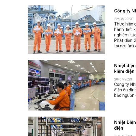
Công ty Nh
22/08/2023
Thực hiện 
hành tiết 
nghiêm túc
Phát điện 
tại nơi làm 
Nhiệt điện
kiệm điện
20/07/2023
Công ty Nhi
điện ổn địn
bảo nguồn đ
Nhiệt Điệ
điện