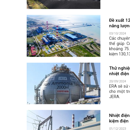
Đề xuất 12
năng lượn
03/10/2024
Các chuyên
thể giúp C
khoảng 75.
kiệm 130,13
Thử nghiệ
nhiệt điện
20/09/2024
ERA sẽ sử 
cho một tr
JERA.
Nhiệt điện
kiệm điện
01/12/2023