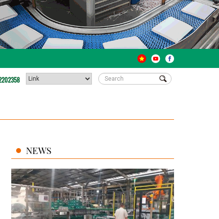
2202358
NEWS