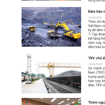
sống xã hội
Đảm bảo n
15/06/2023
Theo chỉ đ
Việt Nam về
ký để đảm 
7, Tập đoà
kết tăng th
năm nay, t
đảm bảo lượ
TKV chủ đ
14/06/2023
Sứ mệnh ph
Nam (TKV) 
lượng quốc
hiện nay, 
điện, TKV c
Thêm nguồ