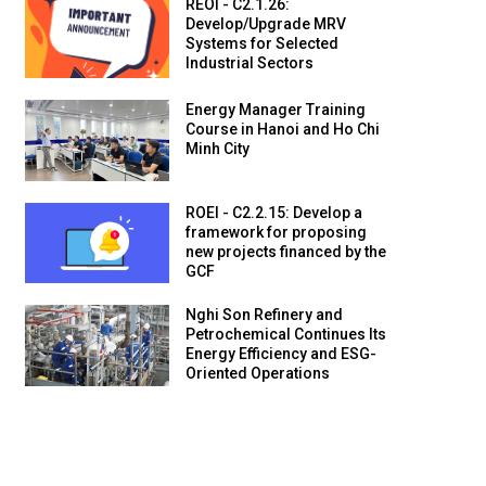
REOI - C2.1.26:
Develop/Upgrade MRV
Systems for Selected
Industrial Sectors
Energy Manager Training
Course in Hanoi and Ho Chi
Minh City
ROEI - C2.2.15: Develop a
framework for proposing
new projects financed by the
GCF
Nghi Son Refinery and
Petrochemical Continues Its
Energy Efficiency and ESG-
Oriented Operations