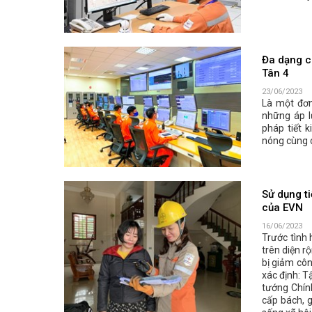
Đa dạng cá
Tân 4
23/06/2023
Là một đơn
những áp l
pháp tiết 
nóng cùng 
Sử dụng ti
của EVN
16/06/2023
Trước tình 
trên diện rộ
bị giảm côn
xác định: T
tướng Chính
cấp bách, 