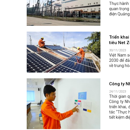
Thực hành t
quan trọng 
điện Quảng
Triển kha
tiêu Net 
30/11/2023
Việt Nam s
2030 để đả
về trung hò
Công ty Nh
24/11/2023
Thời gian 
Công ty Nh
triển khai,
tác “Thực h
tiết kiệm đi