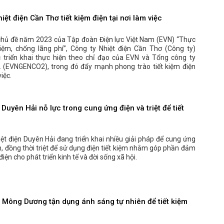
iệt điện Cần Thơ tiết kiệm điện tại nơi làm việc
chủ đề năm 2023 của Tập đoàn Điện lực Việt Nam (EVN) “Thực
kiệm, chống lãng phí”, Công ty Nhiệt điện Cần Thơ (Công ty)
 triển khai thực hiện theo chỉ đạo của EVN và Tổng công ty
2 (EVNGENCO2), trong đó đẩy mạnh phong trào tiết kiệm điện
việc.
 Duyên Hải nỗ lực trong cung ứng điện và triệt để tiết
ệt điện Duyên Hải đang triển khai nhiều giải pháp để cung ứng
h, đồng thời triệt để sử dụng điện tiết kiệm nhằm góp phần đảm
iện cho phát triển kinh tế và đời sống xã hội.
n Mông Dương tận dụng ánh sáng tự nhiên để tiết kiệm