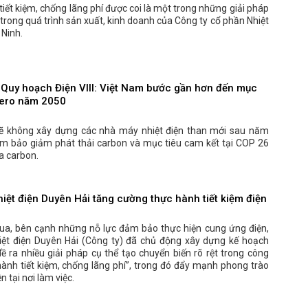
iết kiệm, chống lãng phí được coi là một trong những giải pháp
trong quá trình sản xuất, kinh doanh của Công ty cổ phần Nhiệt
 Ninh.
i Quy hoạch Điện VIII: Việt Nam bước gần hơn đến mục
Zero năm 2050
ẽ không xây dựng các nhà máy nhiệt điện than mới sau năm
m bảo giảm phát thải carbon và mục tiêu cam kết tại COP 26
a carbon.
iệt điện Duyên Hải tăng cường thực hành tiết kiệm điện
qua, bên cạnh những nỗ lực đảm bảo thực hiện cung ứng điện,
iệt điện Duyên Hải (Công ty) đã chủ động xây dựng kế hoạch
 đề ra nhiều giải pháp cụ thể tạo chuyển biến rõ rệt trong công
ành tiết kiệm, chống lãng phí”, trong đó đẩy mạnh phong trào
ện tại nơi làm việc.