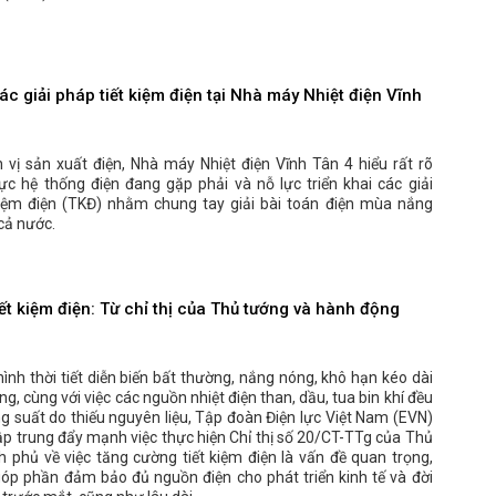
c giải pháp tiết kiệm điện tại Nhà máy Nhiệt điện Vĩnh
 vị sản xuất điện, Nhà máy Nhiệt điện Vĩnh Tân 4 hiểu rất rõ
ực hệ thống điện đang gặp phải và nỗ lực triển khai các giải
kiệm điện (TKĐ) nhằm chung tay giải bài toán điện mùa nắng
cả nước.
ết kiệm điện: Từ chỉ thị của Thủ tướng và hành động
hình thời tiết diễn biến bất thường, nắng nóng, khô hạn kéo dài
ng, cùng với việc các nguồn nhiệt điện than, dầu, tua bin khí đều
g suất do thiếu nguyên liệu, Tập đoàn Điện lực Việt Nam (EVN)
ập trung đẩy mạnh việc thực hiện Chỉ thị số 20/CT-TTg của Thủ
 phủ về việc tăng cường tiết kiệm điện là vấn đề quan trọng,
góp phần đảm bảo đủ nguồn điện cho phát triển kinh tế và đời