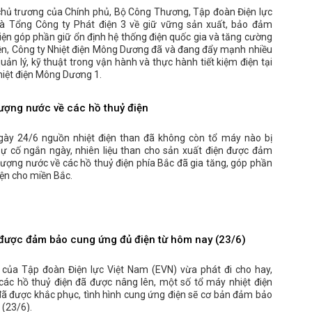
chủ trương của Chính phủ, Bộ Công Thương, Tập đoàn Điện lực
à Tổng Công ty Phát điện 3 về giữ vững sản xuất, bảo đảm
ện góp phần giữ ổn định hệ thống điện quốc gia và tăng cường
iện, Công ty Nhiệt điện Mông Dương đã và đang đẩy mạnh nhiều
uản lý, kỹ thuật trong vận hành và thực hành tiết kiệm điện tại
iệt điện Mông Dương 1.
lượng nước về các hồ thuỷ điện
gày 24/6 nguồn nhiệt điện than đã không còn tổ máy nào bị
ự cố ngắn ngày, nhiên liệu than cho sản xuất điện được đảm
lượng nước về các hồ thuỷ điện phía Bắc đã gia tăng, góp phần
ện cho miền Bắc.
được đảm bảo cung ứng đủ điện từ hôm nay (23/6)
của Tập đoàn Điện lực Việt Nam (EVN) vừa phát đi cho hay,
ác hồ thuỷ điện đã được nâng lên, một số tổ máy nhiệt điện
đã được khắc phục, tình hình cung ứng điện sẽ cơ bản đảm bảo
(23/6).