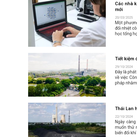
Các nhà k
mới
20/03/2025
Một phương
đổi nhiệt c
học tổng h
Tiết kiệm 
29/10/2024
Đây là phát
về việc Côn
pháp nhằm s
Thái Lan h
22/10/2024
Ngày càng
muốn thử ng
biến đổi khí