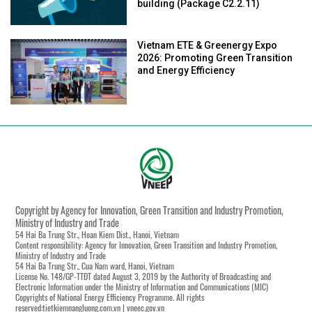
building (Package C2.2.11)
Vietnam ETE & Greenergy Expo
2026: Promoting Green Transition
and Energy Efficiency
Copyright by Agency for Innovation, Green Transition and Industry Promotion,
Ministry of Industry and Trade
54 Hai Ba Trung Str., Hoan Kiem Dist., Hanoi, Vietnam
Content responsibility: Agency for Innovation, Green Transition and Industry Promotion,
Ministry of Industry and Trade
54 Hai Ba Trung Str., Cua Nam ward, Hanoi, Vietnam
License No. 148/GP-TTĐT dated August 3, 2019 by the Authority of Broadcasting and
Electronic Information under the Ministry of Information and Communications (MIC)
Copyrights of National Energy Efficiency Programme. All rights
reserved:tietkiemnangluong.com.vn | vneec.gov.vn