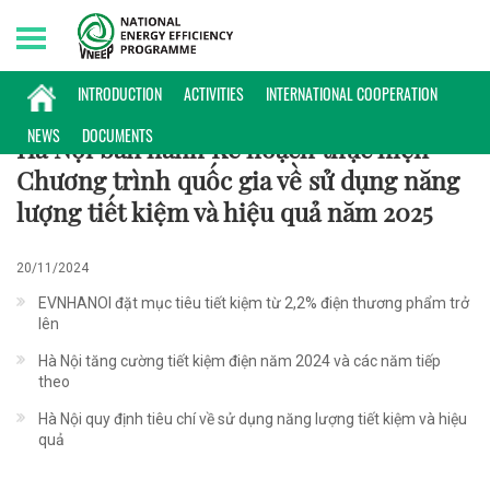
Friday, 07/08/2026 | 06:22 GMT+7
CHÍNH SÁCH
INTRODUCTION
ACTIVITIES
INTERNATIONAL COOPERATION
NEWS
DOCUMENTS
Hà Nội ban hành Kế hoạch thực hiện
Chương trình quốc gia về sử dụng năng
lượng tiết kiệm và hiệu quả năm 2025
20/11/2024
EVNHANOI đặt mục tiêu tiết kiệm từ 2,2% điện thương phẩm trở
lên
Hà Nội tăng cường tiết kiệm điện năm 2024 và các năm tiếp
theo
Hà Nội quy định tiêu chí về sử dụng năng lượng tiết kiệm và hiệu
quả