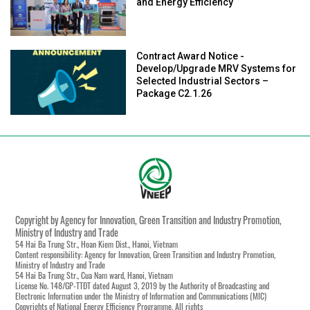
and Energy Efficiency
Contract Award Notice -
Develop/Upgrade MRV Systems for
Selected Industrial Sectors –
Package C2.1.26
Copyright by Agency for Innovation, Green Transition and Industry Promotion,
Ministry of Industry and Trade
54 Hai Ba Trung Str., Hoan Kiem Dist., Hanoi, Vietnam
Content responsibility: Agency for Innovation, Green Transition and Industry Promotion,
Ministry of Industry and Trade
54 Hai Ba Trung Str., Cua Nam ward, Hanoi, Vietnam
License No. 148/GP-TTĐT dated August 3, 2019 by the Authority of Broadcasting and
Electronic Information under the Ministry of Information and Communications (MIC)
Copyrights of National Energy Efficiency Programme. All rights