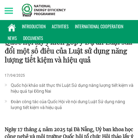
Sunday, 09/08/2026 | 16:19 GMT+7
CHÍNH SÁCH
INTRODUCTION
ACTIVITIES
INTERNATIONAL COOPERATION
NEWS
DOCUMENTS
Quốc hội lấy ý kiến góp ý Dự án Luật sửa
đổi một số điều của Luật sử dụng năng
lượng tiết kiệm và hiệu quả
17/04/2025
Quốc hội khảo sát thực thi Luật Sử dụng năng lượng tiết kiệm và
hiệu quả tại Đồng Nai
Đoàn công tác của Quốc Hội về nội dung Luật Sử dụng năng
lượng tiết kiệm và hiệu quả
Ngày 17 tháng 4 năm 2025 tại Đà Nẵng, Uỷ ban khoa học
công nghệ và môi trường Quốc hội tổ chức Hội thảo lấy ý