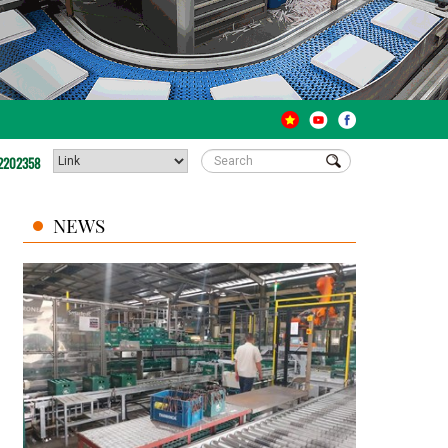
2202358
NEWS