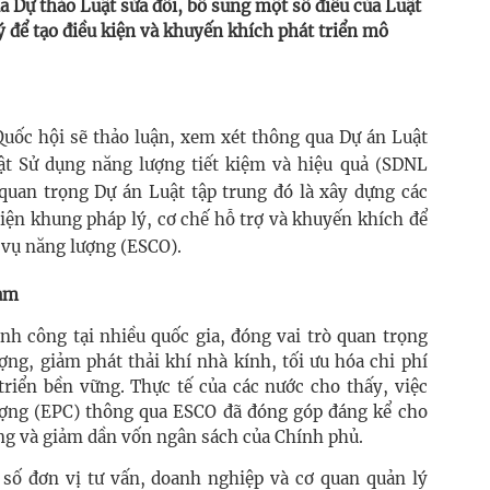
 Dự thảo Luật sửa đổi, bổ sung một số điều của Luật
để tạo điều kiện và khuyến khích phát triển mô
Quốc hội sẽ thảo luận, xem xét thông qua Dự án Luật
ật Sử dụng năng lượng tiết kiệm và hiệu quả (SDNL
uan trọng Dự án Luật tập trung đó là xây dựng các
iện khung pháp lý, cơ chế hỗ trợ và khuyến khích để
 vụ năng lượng (ESCO).
Nam
nh công tại nhiều quốc gia, đóng vai trò quan trọng
ợng, giảm phát thải khí nhà kính, tối ưu hóa chi phí
riển bền vững. Thực tế của các nước cho thấy, việc
ượng (EPC) thông qua ESCO đã đóng góp đáng kể cho
ng và giảm dần vốn ngân sách của Chính phủ.
số đơn vị tư vấn, doanh nghiệp và cơ quan quản lý