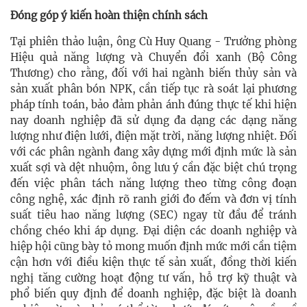
Đóng góp ý kiến hoàn thiện chính sách
Tại phiên thảo luận, ông Cù Huy Quang - Trưởng phòng
Hiệu quả năng lượng và Chuyển đổi xanh (Bộ Công
Thương) cho rằng, đối với hai ngành biến thủy sản và
sản xuất phân bón NPK, cần tiếp tục rà soát lại phương
pháp tính toán, bảo đảm phản ánh đúng thực tế khi hiện
nay doanh nghiệp đã sử dụng đa dạng các dạng năng
lượng như điện lưới, điện mặt trời, năng lượng nhiệt. Đối
với các phân ngành đang xây dựng mới định mức là sản
xuất sợi và dệt nhuộm, ông lưu ý cần đặc biệt chú trọng
đến việc phân tách năng lượng theo từng công đoạn
công nghệ, xác định rõ ranh giới đo đếm và đơn vị tính
suất tiêu hao năng lượng (SEC) ngay từ đầu để tránh
chồng chéo khi áp dụng. Đại diện các doanh nghiệp và
hiệp hội cũng bày tỏ mong muốn định mức mới cần tiệm
cận hơn với điều kiện thực tế sản xuất, đồng thời kiến
nghị tăng cường hoạt động tư vấn, hỗ trợ kỹ thuật và
phổ biến quy định để doanh nghiệp, đặc biệt là doanh