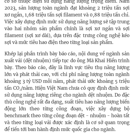
cơ sở thuộc diện sử dụng năng lượng trọng điểm. Năm
2023, sản lượng toàn ngành đạt khoảng 2 triệu tấn sợi
xơ ngắn, 1,68 triệu tấn sợi filament và 0,88 triệu tấn chỉ.
Việc xây dựng định mức sử dụng năng lượng sẽ tập trung
vào hai nhóm sản phẩm chính là sợi xơ ngắn và sợi
filament (sợi xơ dài), dựa trên đặc trưng công nghệ kéo
sợi và mức tiêu hao điện theo từng loại sản phẩm.
Khép lại phần trình bày báo cáo, nội dung về ngành sản
xuất vải (dệt nhuộm) tiếp tục do ông Mã Khai Hiền trình
bày. Theo báo cáo, đây là lĩnh vực tiêu thụ năng lượng
lớn và phát thải cao, với chi phí năng lượng toàn ngành
khoảng 3 tỷ USD mỗi năm, phát thải ước khoảng 5 triệu
tấn CO₂/năm. Hiện Việt Nam chưa có quy định định mức
sử dụng năng lượng riêng cho ngành dệt nhuộm. Do đặc
thù công nghệ rất đa dạng, suất tiêu hao năng lượng biến
động lớn theo từng công đoạn, việc xây dựng bộ
benchmark theo từng công đoạn dệt - nhuộm - hoàn tất
và theo từng loại vải được xác định là cơ sở quan trọng
để tiến tới ban hành định mức quốc gia cho ngành.