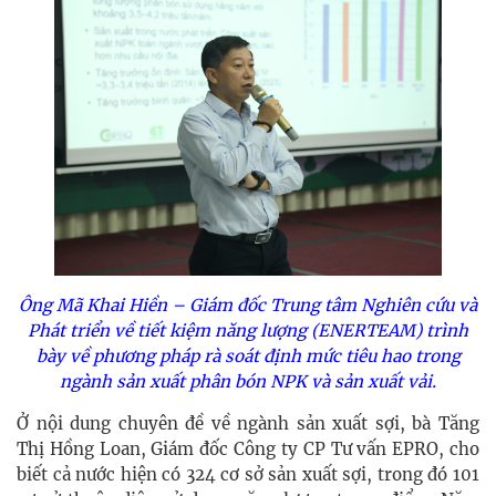
Ông Mã Khai Hiền – Giám đốc Trung tâm Nghiên cứu và
Phát triển về tiết kiệm năng lượng (ENERTEAM) trình
bày về phương pháp rà soát định mức tiêu hao trong
ngành sản xuất phân bón NPK và sản xuất vải.
Ở nội dung chuyên đề về ngành sản xuất sợi, bà Tăng
Thị Hồng Loan, Giám đốc Công ty CP Tư vấn EPRO, cho
biết cả nước hiện có 324 cơ sở sản xuất sợi, trong đó 101