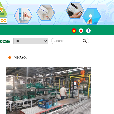
2202358
NEWS