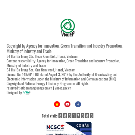
Copyright by Agency for Innovation, Green Transition and Industry Promotion,
Ministry of Industry and Trade
54 Hai Ba Trung Str., Hoan Kiem Dist., Hanoi, Vietnam
Content responsibility: Agency for Innovation, Green Transition and Industry Promotion,
Ministry of Industry and Trade
54 Hai Ba Trung Str., Cua Nam ward, Hanoi, Vietnam
License No. 148/GP-TTĐT dated August 3, 2019 by the Authority of Broadcasting and
Electronic Information under the Ministry of Information and Communications (MIC)
Copyrights of National Energy Efficiency Programme. All rights
reserved:tietkiemnangluong.com.vn | vneec.gov.vn
Designed by
Total visits
6
8
3
1
7
3
8
3