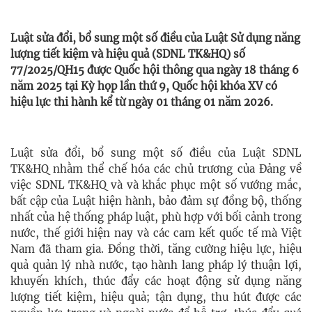
Luật sửa đổi, bổ sung một số điều của Luật Sử dụng năng
lượng tiết kiệm và hiệu quả (SDNL TK&HQ) số
77/2025/QH15 được Quốc hội thông qua ngày 18 tháng 6
năm 2025 tại Kỳ họp lần thứ 9, Quốc hội khóa XV có
hiệu lực thi hành kể từ ngày 01 tháng 01 năm 2026.
Luật sửa đổi, bổ sung một số điều của Luật SDNL
TK&HQ nhằm thể chế hóa các chủ trương của Đảng về
việc SDNL TK&HQ và và khắc phục một số vướng mắc,
bất cập của Luật hiện hành, bảo đảm sự đồng bộ, thống
nhất của hệ thống pháp luật, phù hợp với bối cảnh trong
nước, thế giới hiện nay và các cam kết quốc tế mà Việt
Nam đã tham gia. Đồng thời, tăng cường hiệu lực, hiệu
quả quản lý nhà nước, tạo hành lang pháp lý thuận lợi,
khuyến khích, thúc đẩy các hoạt động sử dụng năng
lượng tiết kiệm, hiệu quả; tận dụng, thu hút được các