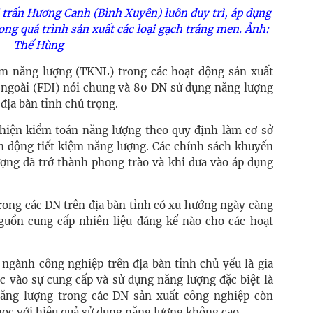
 trấn Hương Canh (Bình Xuyên) luôn duy trì, áp dụng
ong quá trình sản xuất các loại gạch tráng men. Ảnh:
Thế Hùng
iệm năng lượng (TKNL) trong các hoạt động sản xuất
 ngoài (FDI) nói chung và 80 DN sử dụng năng lượng
địa bàn tỉnh chú trọng.
c hiện kiểm toán năng lượng theo quy định làm cơ sở
nh động tiết kiệm năng lượng. Các chính sách khuyến
ượng đã trở thành phong trào và khi đưa vào áp dụng
rong các DN trên địa bàn tỉnh có xu hướng ngày càng
guồn cung cấp nhiên liệu đáng kể nào cho các hoạt
 ngành công nghiệp trên địa bàn tỉnh chủ yếu là gia
ộc vào sự cung cấp và sử dụng năng lượng đặc biệt là
năng lượng trong các DN sản xuất công nghiệp còn
học với hiệu quả sử dụng năng lượng không cao...