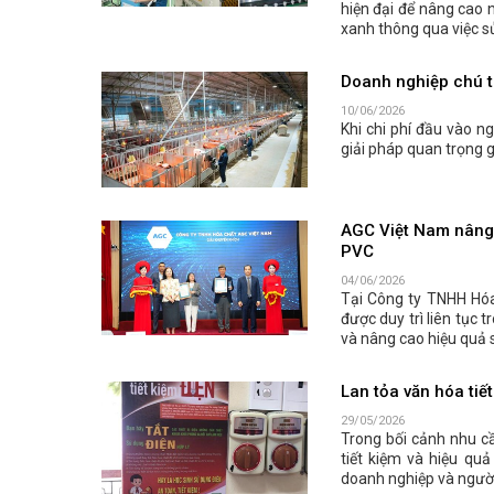
hiện đại để nâng cao n
xanh thông qua việc sử
Doanh nghiệp chú tr
10/06/2026
Khi chi phí đầu vào n
giải pháp quan trọng 
AGC Việt Nam nâng 
PVC
04/06/2026
Tại Công ty TNHH Hóa
được duy trì liên tục 
và nâng cao hiệu quả 
Lan tỏa văn hóa tiế
29/05/2026
Trong bối cảnh nhu cầ
tiết kiệm và hiệu qu
doanh nghiệp và người 