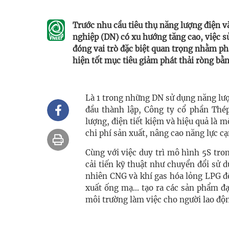
Trước nhu cầu tiêu thụ năng lượng điện và
nghiệp (DN) có xu hướng tăng cao, việc s
đóng vai trò đặc biệt quan trọng nhằm ph
hiện tốt mục tiêu giảm phát thải ròng b
Là 1 trong những DN sử dụng năng lượ
đầu thành lập, Công ty cổ phần Thép
lượng, điện tiết kiệm và hiệu quả là 
chi phí sản xuất, nâng cao năng lực cạ
Cùng với việc duy trì mô hình 5S tro
cải tiến kỹ thuật như chuyển đổi sử 
nhiên CNG và khí gas hóa lỏng LPG để
xuất ống mạ... tạo ra các sản phẩm đạ
môi trường làm việc cho người lao độ