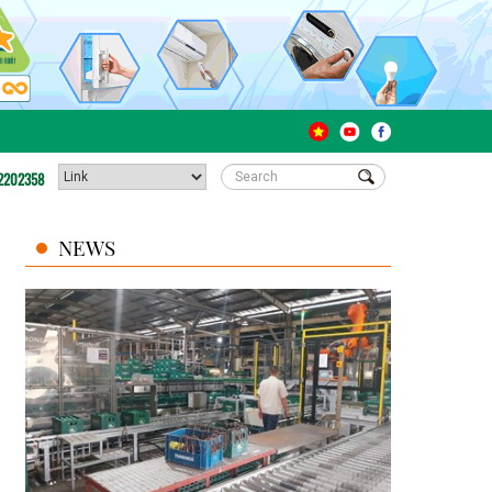
2202358
NEWS