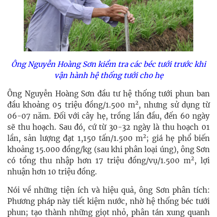
Ông Nguyễn Hoàng Sơn kiểm tra các béc tưới trước khi
vận hành hệ thống tưới cho hẹ
Ông Nguyễn Hoàng Sơn đầu tư hệ thống tưới phun ban
2
đầu khoảng 05 triệu đồng/1.500 m
, nhưng sử dụng từ
06-07 năm. Đối với cây hẹ, trồng lần đầu, đến 60 ngày
sẽ thu hoạch. Sau đó, cứ từ 30-32 ngày là thu hoạch 01
2
lần, sản lượng đạt 1,150 tấn/1.500 m
; giá hẹ phổ biến
khoảng 15.000 đồng/kg (sau khi phân loại úng), ông Sơn
2
có tổng thu nhập hơn 17 triệu đồng/vụ/1.500 m
, lợi
nhuận hơn 10 triệu đồng.
Nói về những tiện ích và hiệu quả, ông Sơn phân tích:
Phương pháp này tiết kiệm nước, nhờ hệ thống béc tưới
phun; tạo thành những giọt nhỏ, phân tán xung quanh