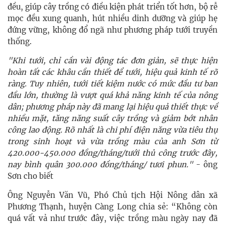
đều, giúp cây trồng có điều kiện phát triển tốt hơn, bộ rễ
mọc đều xung quanh, hút nhiều dinh dưỡng và giúp hẹ
đứng vững, không đổ ngã như phương pháp tưới truyền
thống.
"Khi tưới, chỉ cần vài động tác đơn giản, sẽ thực hiện
hoàn tất các khâu cần thiết để tưới, hiệu quả kinh tế rõ
ràng. Tuy nhiên, tưới tiết kiệm nước có mức đầu tư ban
đầu lớn, thường là vượt quá khả năng kinh tế của nông
dân; phương pháp này đã mang lại hiệu quả thiết thực về
nhiều mặt, tăng năng suất cây trồng và giảm bớt nhân
công lao động. Rõ nhất là chi phí điện năng vừa tiêu thụ
trong sinh hoạt và vừa trồng màu của anh Sơn từ
420.000-450.000 đồng/tháng/tưới thủ công trước đây,
nay bình quân 300.000 đồng/tháng/ tươi phun."
- ông
Sơn cho biết
Ông Nguyễn Văn Vũ, Phó Chủ tịch Hội Nông dân xã
Phương Thạnh, huyện Càng Long chia sẻ: “Không còn
quá vất vả như trước đây, việc trồng màu ngày nay đã