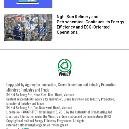
Nghi Son Refinery and
Petrochemical Continues Its Energy
Efficiency and ESG-Oriented
Operations
Copyright by Agency for Innovation, Green Transition and Industry Promotion,
Ministry of Industry and Trade
54 Hai Ba Trung Str., Hoan Kiem Dist., Hanoi, Vietnam
Content responsibility: Agency for Innovation, Green Transition and Industry Promotion,
Ministry of Industry and Trade
54 Hai Ba Trung Str., Cua Nam ward, Hanoi, Vietnam
License No. 148/GP-TTĐT dated August 3, 2019 by the Authority of Broadcasting and
Electronic Information under the Ministry of Information and Communications (MIC)
Copyrights of National Energy Efficiency Programme. All rights
reserved:tietkiemnangluong.com.vn | vneec.gov.vn