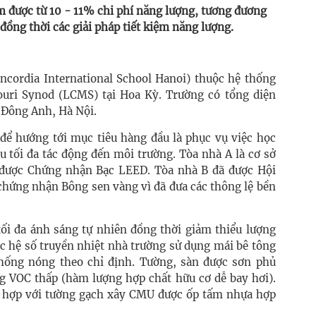
m được từ 10 - 11% chi phí năng lượng, tương đương
ồng thời các giải pháp tiết kiệm năng lượng.
ncordia International School Hanoi) thuộc hệ thống
uri Synod (LCMS) tại Hoa Kỳ. Trường có tổng diện
, Đông Anh, Hà Nội.
 để hướng tới mục tiêu hàng đầu là phục vụ việc học
u tối đa tác động đến môi trường. Tòa nhà A là cơ sở
n được Chứng nhận Bạc LEED. Tòa nhà B đã được Hội
chứng nhận Bông sen vàng vì đã đưa các thông lệ bền
tối đa ánh sáng tự nhiên đồng thời giảm thiểu lượng
ác hệ số truyền nhiệt nhà trường sử dụng mái bê tông
chống nóng theo chỉ định. Tường, sàn được sơn phủ
g VOC thấp (hàm lượng hợp chất hữu cơ dễ bay hơi).
t hợp với tường gạch xây CMU được ốp tấm nhựa hợp