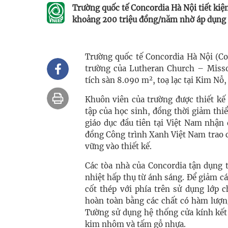
Trường quốc tế Concordia Hà Nội tiết kiệ
khoảng 200 triệu đồng/năm nhờ áp dụng đ
Trường quốc tế Concordia Hà Nội (Co
trường của Lutheran Church – Misso
2
tích sàn 8.090 m
, toạ lạc tại Kim Nỗ
Khuôn viên của trường được thiết kế
tập của học sinh, đồng thời giảm thiể
giáo dục đầu tiên tại Việt Nam nhậ
đồng Công trình Xanh Việt Nam trao 
vững vào thiết kế.
Các tòa nhà của Concordia tận dụng 
nhiệt hấp thụ từ ánh sáng. Để giảm c
cốt thép với phía trên sử dụng lớp 
hoàn toàn bằng các chất có hàm lượn
Tường sử dụng hệ thống cửa kính kế
kim nhôm và tấm gỗ nhựa.