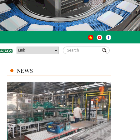
2202358
NEWS