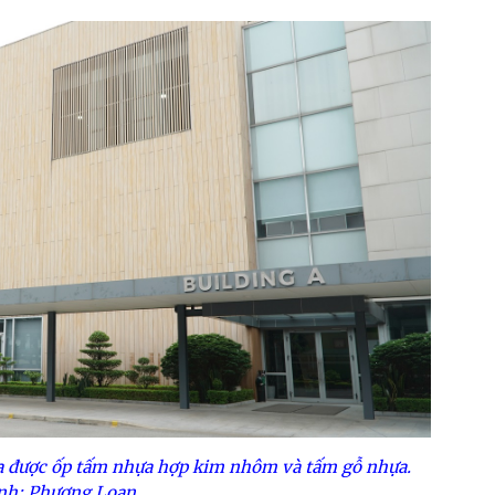
a được ốp tấm nhựa hợp kim nhôm và tấm gỗ nhựa.
nh: Phương Loan