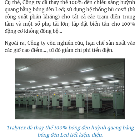
Cụ thể, Công ty đã thay thế 100% đèn chiếu sáng huỳnh
quang bằng bóng đèn Led; sử dụng hệ thống bù cosfi (bù
công suất phản kháng) cho tất cả các trạm điện trung
tâm và một số phụ tải lớn; lắp đặt biến tần cho 100%
động cơ không đồng bộ...
Ngoài ra, Công ty còn nghiên cứu, hạn chế sản xuất vào
các giờ cao điểm..., từ đó giảm chi phí tiền điện.
Tralytex đã thay thế 100% bóng đèn huỳnh quang bằng
bóng đèn Led tiết kiệm điện.