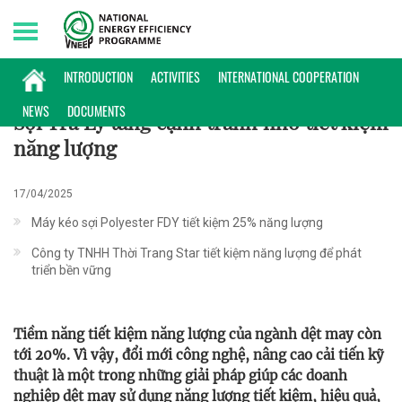
Thursday, 06/08/2026 | 08:34 GMT+7
ĐIỂN HÌNH
INTRODUCTION
ACTIVITIES
INTERNATIONAL COOPERATION
NEWS
DOCUMENTS
Sợi Trà Lý tăng cạnh tranh nhờ tiết kiệm
năng lượng
17/04/2025
Máy kéo sợi Polyester FDY tiết kiệm 25% năng lượng
Công ty TNHH Thời Trang Star tiết kiệm năng lượng để phát
triển bền vững
Tiềm năng tiết kiệm năng lượng của ngành dệt may còn
tới 20%. Vì vậy, đổi mới công nghệ, nâng cao cải tiến kỹ
thuật là một trong những giải pháp giúp các doanh
nghiệp dệt may sử dụng năng lượng tiết kiệm, hiệu quả,