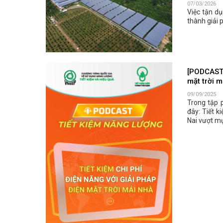
07/03/2026
Việc tận dụ
thành giải 
[PODCAST T
mặt trời m
09/09/2025
Trong tập 
đây: Tiết k
Nai vượt mục