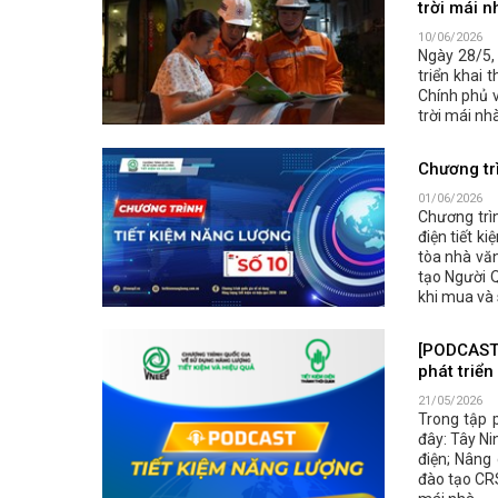
trời mái n
10/06/2026
Ngày 28/5,
triển khai
Chính phủ v
trời mái nh
Chương tr
01/06/2026
Chương trì
điện tiết ki
tòa nhà văn
tạo Người Q
khi mua và 
[PODCAST 
phát triển
21/05/2026
Trong tập 
đây: Tây Ni
điện; Nâng
đào tạo CRS