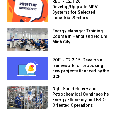
REOI - C2.1.26:
Develop/Upgrade MRV
Systems for Selected
Industrial Sectors
Energy Manager Training
Course in Hanoi and Ho Chi
Minh City
ROEI - C2.2.15: Develop a
framework for proposing
new projects financed by the
GCF
Nghi Son Refinery and
Petrochemical Continues Its
Energy Efficiency and ESG-
Oriented Operations