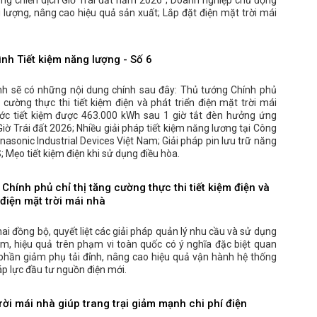
ng chiến dịch Giờ Trái đất năm 2026"; Doanh nghiệp chủ động
 lượng, nâng cao hiệu quả sản xuất; Lắp đặt điện mặt trời mái
nh Tiết kiệm năng lượng - Số 6
nh sẽ có những nội dung chính sau đây: Thủ tướng Chính phủ
g cường thực thi tiết kiệm điện và phát triển điện mặt trời mái
ớc tiết kiệm được 463.000 kWh sau 1 giờ tắt đèn hưởng ứng
Giờ Trái đất 2026; Nhiều giải pháp tiết kiệm năng lương tại Công
asonic Industrial Devices Việt Nam; Giải pháp pin lưu trữ năng
 Mẹo tiết kiệm điện khi sử dụng điều hòa.
Chính phủ chỉ thị tăng cường thực thi tiết kiệm điện và
 điện mặt trời mái nhà
khai đồng bộ, quyết liệt các giải pháp quản lý nhu cầu và sử dụng
iệm, hiệu quả trên phạm vi toàn quốc có ý nghĩa đặc biệt quan
 phần giảm phụ tải đỉnh, nâng cao hiệu quả vận hành hệ thống
áp lực đầu tư nguồn điện mới.
rời mái nhà giúp trang trại giảm mạnh chi phí điện