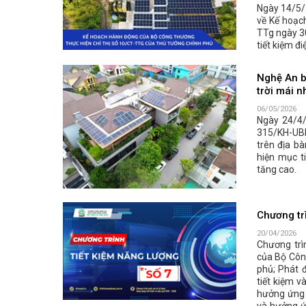
Ngày 14/5/
về Kế hoạc
TTg ngày 3
tiết kiệm đi
Nghệ An ba
trời mái 
06/05/2026
Ngày 24/4/
315/KH-UBN
trên địa b
hiện mục t
tăng cao.
Chương trì
20/04/2026
Chương trì
của Bộ Côn
phủ; Phát 
tiết kiệm 
hưởng ứng 