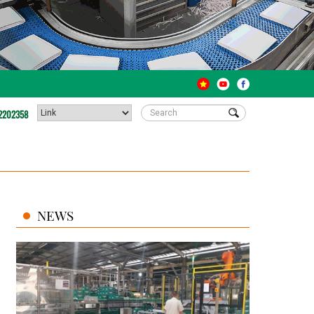
2202358
NEWS