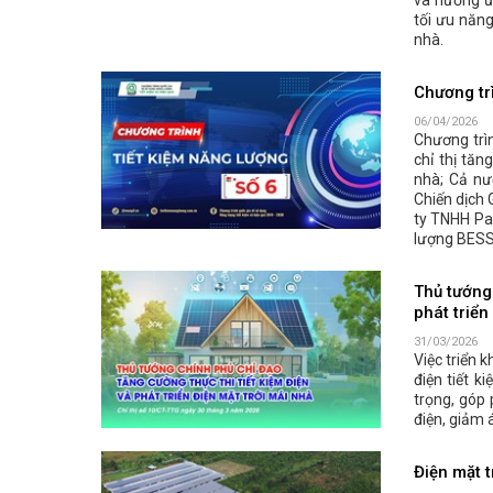
và hưởng ứ
tối ưu năng
nhà.
Chương trì
06/04/2026
Chương trì
chỉ thị tăn
nhà; Cả nư
Chiến dịch 
ty TNHH Pan
lượng BESS;
Thủ tướng 
phát triển
31/03/2026
Việc triển 
điện tiết k
trọng, góp
điện, giảm 
Điện mặt t