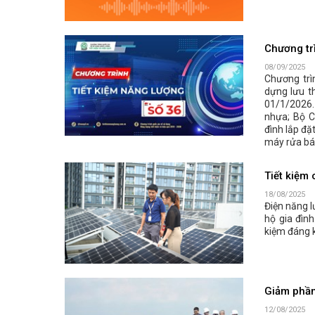
Chương tr
08/09/2025
Chương trì
dựng lưu t
01/1/2026. 
nhựa; Bộ C
đình lắp đặ
máy rửa bát
Tiết kiệm 
18/08/2025
Điện năng l
hộ gia đình
kiệm đáng k
Giảm phần 
12/08/2025