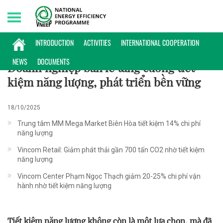
Tuesday, 11/08/2026 | 01:45 GMT+7
ĐIỂN HÌNH
INTRODUCTION
ACTIVITIES
INTERNATIONAL COOPERATION
NEWS
DOCUMENTS
Doanh nghiệp bán lẻ tăng cường tiết
kiệm năng lượng, phát triển bền vững
18/10/2025
Trung tâm MM Mega Market Biên Hòa tiết kiệm 14% chi phí
năng lượng
Vincom Retail: Giảm phát thải gần 700 tấn CO2 nhờ tiết kiệm
năng lượng
Vincom Center Phạm Ngọc Thạch giảm 20-25% chi phí vận
hành nhờ tiết kiệm năng lượng
Tiết kiệm năng lượng không còn là một lựa chọn, mà đã