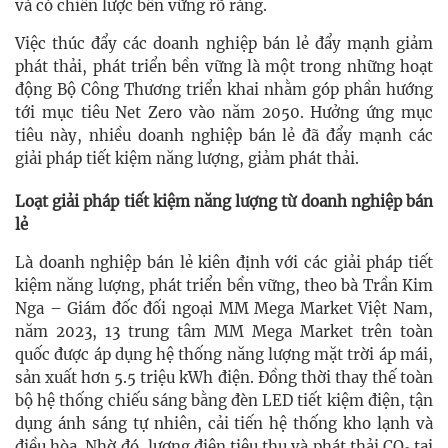
và có chiến lược bền vững rõ ràng.
Việc thúc đẩy các doanh nghiệp bán lẻ đẩy mạnh giảm
phát thải, phát triển bền vững là một trong những hoạt
động Bộ Công Thương triển khai nhằm góp phần hướng
tới mục tiêu Net Zero vào năm 2050. Hưởng ứng mục
tiêu này, nhiều doanh nghiệp bán lẻ đã đẩy mạnh các
giải pháp tiết kiệm năng lượng, giảm phát thải.
Loạt giải pháp tiết kiệm năng lượng từ doanh nghiệp bán
lẻ
Là doanh nghiệp bán lẻ kiên định với các giải pháp tiết
kiệm năng lượng, phát triển bền vững, theo bà Trần Kim
Nga – Giám đốc đối ngoại MM Mega Market Việt Nam,
năm 2023, 13 trung tâm MM Mega Market trên toàn
quốc được áp dụng hệ thống năng lượng mặt trời áp mái,
sản xuất hơn 5.5 triệu kWh điện. Đồng thời thay thế toàn
bộ hệ thống chiếu sáng bằng đèn LED tiết kiệm điện, tận
dụng ánh sáng tự nhiên, cải tiến hệ thống kho lạnh và
điều hòa. Nhờ đó, lượng điện tiêu thụ và phát thải CO
tại