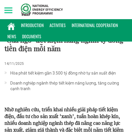
Sunday, 09/08/2026 | 20:42 GMT+7
ĐIỂN HÌNH
INTRODUCTION
ACTIVITIES
INTERNATIONAL COOPERATION
NEWS
DOCUMENTS
"Cửa ngỏ" tiết kiệm hàng nghìn tỷ đồng
tiền điện mỗi năm
14/11/2025
Hòa phát tiết kiệm gần 3.500 tỷ đồng nhờ tự sản xuất điện
Doanh nghiệp ngành thép tiết kiệm năng lượng, tăng cường
cạnh tranh
Nhờ nghiên cứu, triển khai nhiều giải pháp tiết kiệm
điện, đầu tư cho sản xuất ‘xanh’, tuần hoàn khép kín,
nhiều doanh nghiệp ngành thép đã nâng cao năng lực
sản xuất, giảm giá thành và đặc biệt mỗi năm tiết kiệm