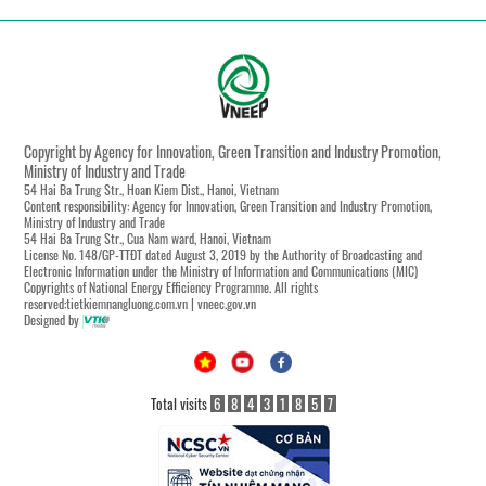
Copyright by Agency for Innovation, Green Transition and Industry Promotion,
Ministry of Industry and Trade
54 Hai Ba Trung Str., Hoan Kiem Dist., Hanoi, Vietnam
Content responsibility: Agency for Innovation, Green Transition and Industry Promotion,
Ministry of Industry and Trade
54 Hai Ba Trung Str., Cua Nam ward, Hanoi, Vietnam
License No. 148/GP-TTĐT dated August 3, 2019 by the Authority of Broadcasting and
Electronic Information under the Ministry of Information and Communications (MIC)
Copyrights of National Energy Efficiency Programme. All rights
reserved:tietkiemnangluong.com.vn | vneec.gov.vn
Designed by
Total visits
6
8
4
3
1
8
5
7