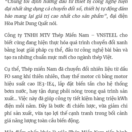
“Chúng tôi định hướng đầu tư thiết bị công nghệ hiện
đại nhất ứng dụng cả chuyển đổi số, thiết bị tự động đảm
bảo mang lại giá trị cao nhất cho sản phẩm”
, đại diện
Hòa Phát Dung Quất nói.
Công ty TNHH MTV Thép Miền Nam – VNSTEEL cho
biết cũng đang hiện thực hóa quá trình chuyển đổi xanh
bằng loạt giải pháp cụ thể, đầu tư công nghệ bài bản và
tạo ra những chuẩn mực mới cho ngành thép Việt.
Cụ thể, Thép miền Nam đã chuyển đổi nhiên liệu từ dầu
FO sang khí thiên nhiên, thay thế motor cũ bằng motor
hiệu suất cao IE3-IE4, lắp đặt biến tần cho hệ thống
bơm nước, hay tận dụng phôi nóng trong quá trình sản
xuất… Việc này đã giúp công ty tiết kiệm hàng triệu kWh
điện mỗi năm. Đây là bước đi chiến lược, vừa giảm chi
phí sản xuất, vừa tạo lợi thế cạnh tranh trong bối cảnh
giá năng lượng toàn cầu biến động.