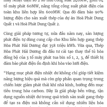
máy Nhiệt điện số 2 sở hữu công suất 240MW, gồm 04
tổ máy phát 60MW, nâng tổng công suất phát điện của
toàn khu liên hợp lên 600MW. Qua đó đảm bảo 90%
lượng điện cho sản xuất thép của dự án Hoà Phát Dung
Quất 1 và Hoà Phát Dung Quất 2.
Cùng giải pháp tương tự, nửa đầu năm nay, sản lượng
phát điện tự dùng cung cấp cho Khu liên hợp gang thép
Hòa Phát Hải Dương đạt 358 triệu kWh. Vừa qua, Thép
Hòa Phát Hải Dương đã đầu tư cải tạo thay thế tủ hòa
đồng bộ của 3 tổ máy phát tua bin số 1, 2, 3, để thiết bị
đảm bảo phát điện ổn định khi hòa vào lưới điện.
“Hạng mục phát điện nhiệt dư không chỉ giúp tiết kiệm
năng lượng hiệu quả mà còn góp phần quan trọng trong
chiến lược giảm phát thải khí nhà kính, hướng đến mục
tiêu trung hòa carbon. Đây là giải pháp bền vững, tận
dụng nguồn nhiệt dư trong quá trình sản xuất gang thép
để tạo ra điện mà không cần sử dụng nhiên liệu hóa