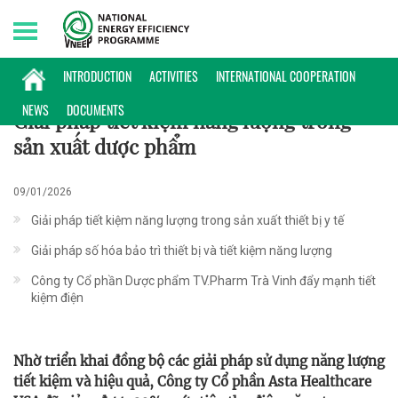
Saturday, 08/08/2026 | 06:04 GMT+7
ĐIỂN HÌNH
INTRODUCTION
ACTIVITIES
INTERNATIONAL COOPERATION
NEWS
DOCUMENTS
Giải pháp tiết kiệm năng lượng trong
sản xuất dược phẩm
09/01/2026
Giải pháp tiết kiệm năng lượng trong sản xuất thiết bị y tế
Giải pháp số hóa bảo trì thiết bị và tiết kiệm năng lượng
Công ty Cổ phần Dược phẩm TV.Pharm Trà Vinh đẩy mạnh tiết
kiệm điện
Nhờ triển khai đồng bộ các giải pháp sử dụng năng lượng
tiết kiệm và hiệu quả, Công ty Cổ phần Asta Healthcare