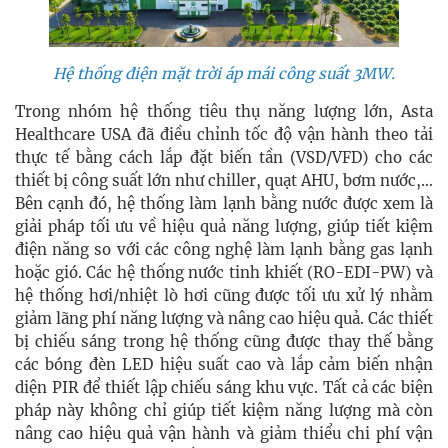
Hệ thống điện mặt trời áp mái công suất 3MW.
Trong nhóm hệ thống tiêu thụ năng lượng lớn, Asta
Healthcare USA đã điều chỉnh tốc độ vận hành theo tải
thực tế bằng cách lắp đặt biến tần (VSD/VFD) cho các
thiết bị công suất lớn như chiller, quạt AHU, bơm nước,…
Bên cạnh đó, hệ thống làm lạnh bằng nước được xem là
giải pháp tối ưu về hiệu quả năng lượng, giúp tiết kiệm
điện năng so với các công nghệ làm lạnh bằng gas lạnh
hoặc gió. Các hệ thống nước tinh khiết (RO-EDI-PW) và
hệ thống hơi/nhiệt lò hơi cũng được tối ưu xử lý nhằm
giảm lãng phí năng lượng và nâng cao hiệu quả. Các thiết
bị chiếu sáng trong hệ thống cũng được thay thế bằng
các bóng đèn LED hiệu suất cao và lắp cảm biến nhận
diện PIR để thiết lập chiếu sáng khu vực. Tất cả các biện
pháp này không chỉ giúp tiết kiệm năng lượng mà còn
nâng cao hiệu quả vận hành và giảm thiểu chi phí vận