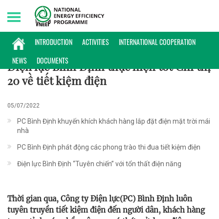
Monday, 10/08/2026 | 15:28 GMT+7
HOẠT ĐỘNG
INTRODUCTION
ACTIVITIES
INTERNATIONAL COOPERATION
NEWS
DOCUMENTS
Điện lực Bình Định thực hiện tốt Chỉ thị
20 về tiết kiệm điện
05/07/2022
PC Bình Định khuyến khích khách hàng lắp đặt điện mặt trời mái
nhà
PC Bình Định phát động các phong trào thi đua tiết kiệm điện
Điện lực Bình Định “Tuyên chiến” với tổn thất điện năng
Thời gian qua, Công ty Điện lực(PC) Bình Định luôn
tuyên truyền tiết kiệm điện đến người dân, khách hàng