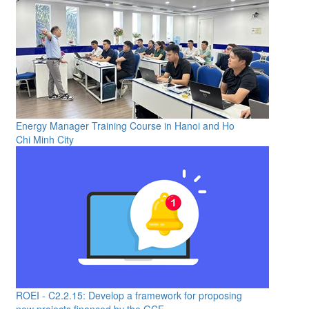
Energy Manager Training Course in Hanoi and Ho
Chi Minh City
ROEI - C2.2.15: Develop a framework for proposing
new projects financed by the GCF