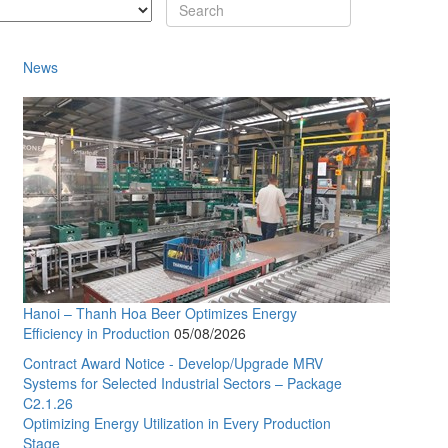
News
Hanoi – Thanh Hoa Beer Optimizes Energy
Efficiency in Production
05/08/2026
Contract Award Notice - Develop/Upgrade MRV
Systems for Selected Industrial Sectors – Package
C2.1.26
Optimizing Energy Utilization in Every Production
Stage