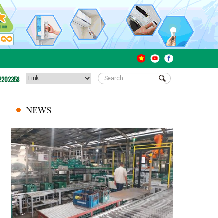
2202358
NEWS