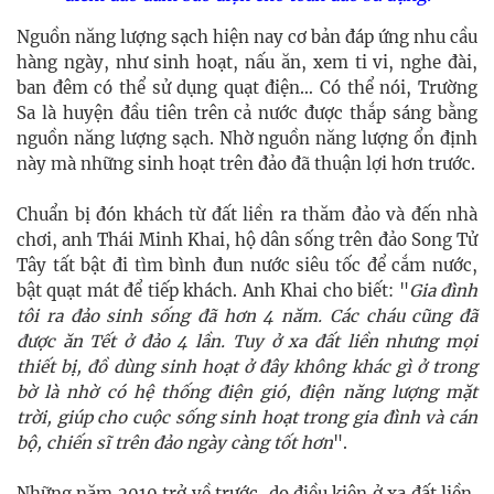
Nguồn năng lượng sạch hiện nay cơ bản đáp ứng nhu cầu
hàng ngày, như sinh hoạt, nấu ăn, xem ti vi, nghe đài,
ban đêm có thể sử dụng quạt điện… Có thể nói, Trường
Sa là huyện đầu tiên trên cả nước được thắp sáng bằng
nguồn năng lượng sạch. Nhờ nguồn năng lượng ổn định
này mà những sinh hoạt trên đảo đã thuận lợi hơn trước.
Chuẩn bị đón khách từ đất liền ra thăm đảo và đến nhà
chơi, anh Thái Minh Khai, hộ dân sống trên đảo Song Tử
Tây tất bật đi tìm bình đun nước siêu tốc để cắm nước,
bật quạt mát để tiếp khách. Anh Khai cho biết: "
Gia đình
tôi ra đảo sinh sống đã hơn 4 năm. Các cháu cũng đã
được ăn Tết ở đảo 4 lần. Tuy ở xa đất liền nhưng mọi
thiết bị, đồ dùng sinh hoạt ở đây không khác gì ở trong
bờ là nhờ có hệ thống điện gió, điện năng lượng mặt
trời, giúp cho cuộc sống sinh hoạt trong gia đình và cán
bộ, chiến sĩ trên đảo ngày càng tốt hơn
".
Những năm 2010 trở về trước, do điều kiện ở xa đất liền,