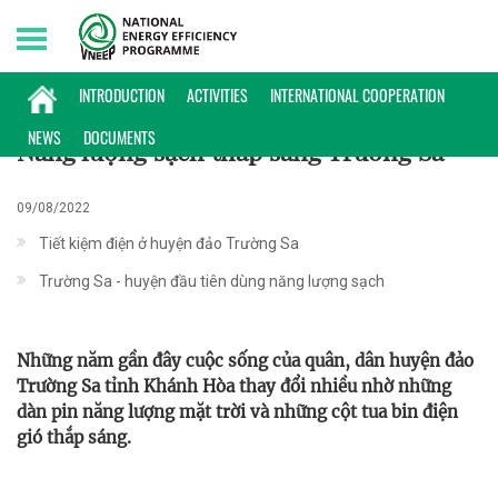
Friday, 07/08/2026 | 16:49 GMT+7
PHỔ BIẾN KIẾN THỨC
INTRODUCTION
ACTIVITIES
INTERNATIONAL COOPERATION
NEWS
DOCUMENTS
Năng lượng sạch thắp sáng Trường Sa
09/08/2022
Tiết kiệm điện ở huyện đảo Trường Sa
Trường Sa - huyện đầu tiên dùng năng lượng sạch
Những năm gần đây cuộc sống của quân, dân huyện đảo
Trường Sa tỉnh Khánh Hòa thay đổi nhiều nhờ những
dàn pin năng lượng mặt trời và những cột tua bin điện
gió thắp sáng.