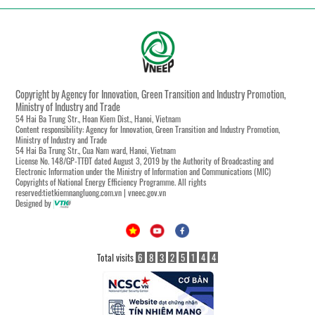
Copyright by Agency for Innovation, Green Transition and Industry Promotion,
Ministry of Industry and Trade
54 Hai Ba Trung Str., Hoan Kiem Dist., Hanoi, Vietnam
Content responsibility: Agency for Innovation, Green Transition and Industry Promotion,
Ministry of Industry and Trade
54 Hai Ba Trung Str., Cua Nam ward, Hanoi, Vietnam
License No. 148/GP-TTĐT dated August 3, 2019 by the Authority of Broadcasting and
Electronic Information under the Ministry of Information and Communications (MIC)
Copyrights of National Energy Efficiency Programme. All rights
reserved:tietkiemnangluong.com.vn | vneec.gov.vn
Designed by
Total visits
6
8
3
2
5
1
4
4