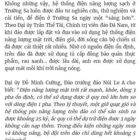
Không những vậy, hệ thống điện năng lượng sạch ở
Trường Sa luôn được đầu tư nghiên cứu, thử nghiệm và
cải tiến, để điện ở Trường Sa ngày một “sáng hơn”.
Theo Đại úy Trần Thế Tài, Chính trị viên đảo Đá Nam, từ
khi đảo được lắp đặt và đưa vào sử dụng hệ thống điện
năng lượng mặt trời, điện gió, đời sống cán bộ chiến sĩ
đã được cải thiệt rất nhiều. Nhờ có nguồn điện ổn định,
trên đảo đã được sử dụng tủ cấp đông bảo quản thực
phẩm, rau xanh… được lâu dài, anh em được sử dụng
quạt mát mỗi khi trời nắng nóng.
Đại úy Đỗ Minh Cường, Đảo trưởng đảo Núi Le A cho
biết: "
Điện năng lượng mặt trời rất mạnh, khỏe, dòng 3
pha ổn định, có thể sử dụng được ở quy mô lớn hơn so
với dòng điện 1 pha. Theo lý thuyết, một giờ quạt gió và
hệ thống pin năng lượng trên đảo có thể sản sinh ra
được khoảng 25 ký, ắc quy có thể dự trữ điện được 3 ngày
không cần nạp thêm. Trong điều kiện những ngày mưa
và không nắng, bộ đội trên đảo chỉ dùng hết khoảng 5