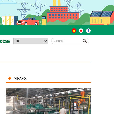
2202358
NEWS