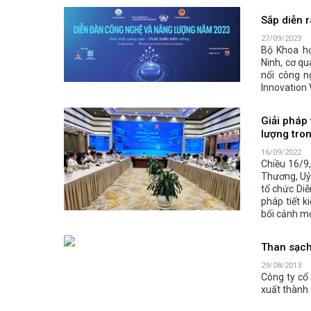
Sắp diễn 
27/09/2023
Bộ Khoa họ
Ninh, cơ qu
nối công n
Innovation 
Giải pháp
lượng tro
16/09/2022
Chiều 16/9
Thương, Uỷ
tổ chức Diễ
pháp tiết 
bối cảnh mớ
Than sạc
29/08/2013
Công ty cổ
xuất thành 