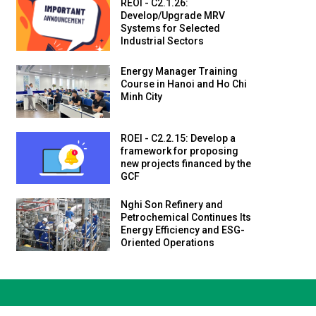
REOI - C2.1.26:
Develop/Upgrade MRV
Systems for Selected
Industrial Sectors
Energy Manager Training
Course in Hanoi and Ho Chi
Minh City
ROEI - C2.2.15: Develop a
framework for proposing
new projects financed by the
GCF
Nghi Son Refinery and
Petrochemical Continues Its
Energy Efficiency and ESG-
Oriented Operations