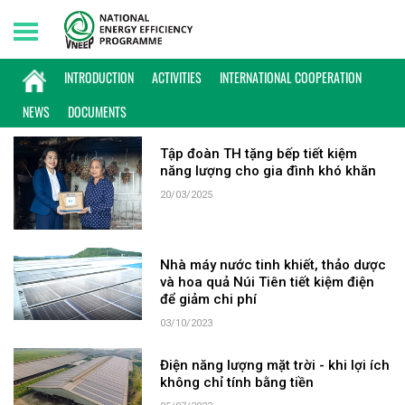
Thursday, 06/08/2026 | 20:35 GMT+7
KEYWORD: TẬP ĐOÀN TH
INTRODUCTION
ACTIVITIES
INTERNATIONAL COOPERATION
NEWS
DOCUMENTS
Tập đoàn TH tặng bếp tiết kiệm
năng lượng cho gia đình khó khăn
20/03/2025
Nhà máy nước tinh khiết, thảo dược
và hoa quả Núi Tiên tiết kiệm điện
để giảm chi phí
03/10/2023
Điện năng lượng mặt trời - khi lợi ích
không chỉ tính bằng tiền