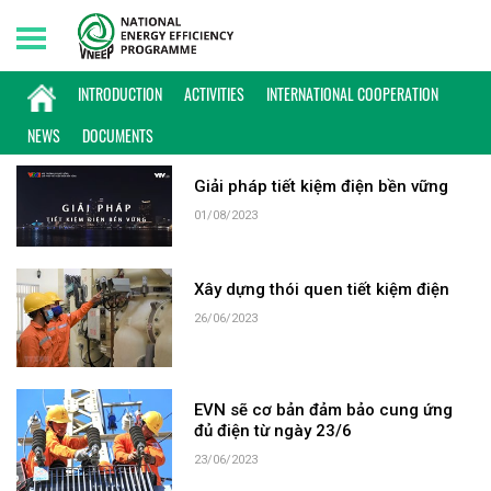
Thursday, 06/08/2026 | 20:46 GMT+7
KEYWORD: CẮT ĐIỆN LUÂN PHIÊN
INTRODUCTION
ACTIVITIES
INTERNATIONAL COOPERATION
NEWS
DOCUMENTS
Giải pháp tiết kiệm điện bền vững
01/08/2023
Xây dựng thói quen tiết kiệm điện
26/06/2023
EVN sẽ cơ bản đảm bảo cung ứng
đủ điện từ ngày 23/6
23/06/2023