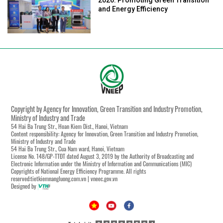
2026: Promoting Green Transition
and Energy Efficiency
Copyright by Agency for Innovation, Green Transition and Industry Promotion,
Ministry of Industry and Trade
54 Hai Ba Trung Str., Hoan Kiem Dist., Hanoi, Vietnam
Content responsibility: Agency for Innovation, Green Transition and Industry Promotion,
Ministry of Industry and Trade
54 Hai Ba Trung Str., Cua Nam ward, Hanoi, Vietnam
License No. 148/GP-TTĐT dated August 3, 2019 by the Authority of Broadcasting and
Electronic Information under the Ministry of Information and Communications (MIC)
Copyrights of National Energy Efficiency Programme. All rights
reserved:tietkiemnangluong.com.vn | vneec.gov.vn
Designed by