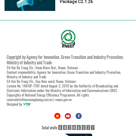
Package C2.1.26
Copyright by Agency for Innovation, Green Transition and Industry Promotion,
Ministry of Industry and Trade
54 Hai Ba Trung Str., Hoan Kiem Dist., Hanoi, Vietnam
Content responsibility: Agency for Innovation, Green Transition and Industry Promotion,
Ministry of Industry and Trade
54 Hai Ba Trung Str., Cua Nam ward, Hanoi, Vietnam
License No. 148/GP-TTĐT dated August 3, 2019 by the Authority of Broadcasting and
Electronic Information under the Ministry of Information and Communications (MIC)
Copyrights of National Energy Efficiency Programme. All rights
reserved:tietkiemnangluong.com.vn | vneec.gov.vn
Designed by
Total visits
6
8
3
8
6
0
3
7