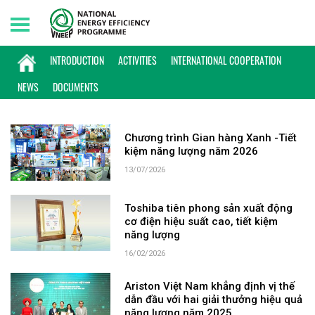
Sunday, 09/08/2026 | 02:12 GMT+7
KEYWORD: HIỆU SUẤT NĂNG LƯỢNG CAO
INTRODUCTION
ACTIVITIES
INTERNATIONAL COOPERATION
NHẤT
NEWS
DOCUMENTS
Chương trình Gian hàng Xanh -Tiết
kiệm năng lượng năm 2026
13/07/2026
Toshiba tiên phong sản xuất động
cơ điện hiệu suất cao, tiết kiệm
năng lượng
16/02/2026
Ariston Việt Nam khẳng định vị thế
dẫn đầu với hai giải thưởng hiệu quả
năng lượng năm 2025