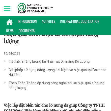
Thursday, 06/08/2026 | 13:16 GMT+7
ĐIỂN HÌNH
INTRODUCTION
ACTIVITIES
INTERNATIONAL COOPERATION
NEWS
DOCUMENTS
Hiệu quả thiết thực từ tiết kiệm năng
lượng
10/04/2025
Tiết kiệm năng lượng tại Nhà máy Xi măng Đô Lương
Giải pháp sử dụng năng lượng tiết kiệm và hiệu quả tại Formosa
Hà Tĩnh
Thép Toàn Thắng áp dụng công nghệ, tối ưu hiệu quả sử dụng
năng lượng
Việc lắp đặt biến tần cho lò nung đã giúp Công ty TNHH