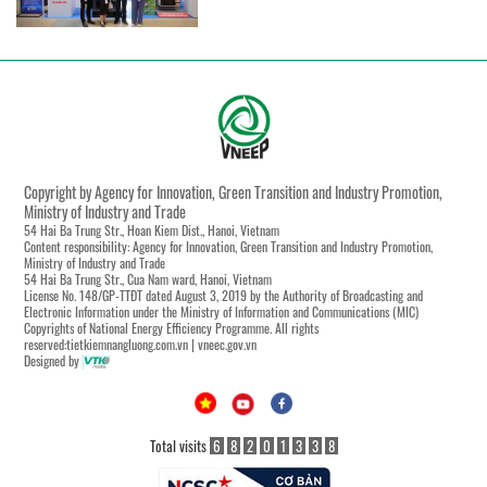
Copyright by Agency for Innovation, Green Transition and Industry Promotion,
Ministry of Industry and Trade
54 Hai Ba Trung Str., Hoan Kiem Dist., Hanoi, Vietnam
Content responsibility: Agency for Innovation, Green Transition and Industry Promotion,
Ministry of Industry and Trade
54 Hai Ba Trung Str., Cua Nam ward, Hanoi, Vietnam
License No. 148/GP-TTĐT dated August 3, 2019 by the Authority of Broadcasting and
Electronic Information under the Ministry of Information and Communications (MIC)
Copyrights of National Energy Efficiency Programme. All rights
reserved:tietkiemnangluong.com.vn | vneec.gov.vn
Designed by
Total visits
6
8
2
0
1
3
3
8