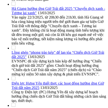
Hà Giang hưởng ứng Giờ Trái đất 2025 "Chuyển dịch xanh -
Tương lai xanh"
13/03/2025
Vào ngày 22/3/2025, từ 20h30 đến 21h30, tỉnh Hà Giang sẽ
hòa cùng hàng triệu người trên thế giới tham gia sự kiện Giờ
Trái Đất với thông điệp "Chuyển dịch xanh – Tương lai
xanh". Đây không chỉ là hoạt động mang tính biểu tượng khi
tắt đèn trong một giờ, mà còn là lời kêu gọi mạnh mẽ về việc
bảo vệ môi trường, tiết kiệm năng lượng và hướng đến phát
triển bền vững.
Lồng ghép “phong trào kép” để lan tỏa “Chiến dịch Giờ Trái
đất 2025”
13/03/2025
EVNSPC đã xây dựng kịch bản kép để hưởng ứng “Chiến
dịch giờ trái đất 2025” gồm: Chuỗi hoạt động hưởng ứng
“Chiến dịch Giờ Trái đất năm 2025” (chiến dịch) và “Chào
mừng kỷ niệm 50 năm xây dựng & phát triển EVNSPC”.
Điện lực Hưng Yên thiết thực các hoạt động hưởng ứng Giờ
Trái đất năm 2025
13/03/2025
Công ty Điện lực (PC) Hưng Yên đã xây dựng kế hoạch
hưởng ứng chiến dịch Giờ Trái đất bằng những cách làm sáng
tạo, thiết thực.