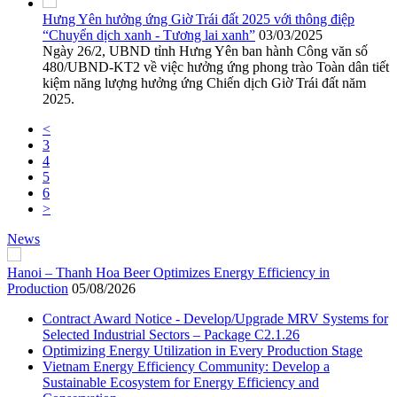
Hưng Yên hưởng ứng Giờ Trái đất 2025 với thông điệp
“Chuyển dịch xanh - Tương lai xanh”
03/03/2025
Ngày 26/2, UBND tỉnh Hưng Yên ban hành Công văn số
480/UBND-KT2 về việc hưởng ứng phong trào Toàn dân tiết
kiệm năng lượng hưởng ứng Chiến dịch Giờ Trái đất năm
2025.
<
3
4
5
6
>
News
Hanoi – Thanh Hoa Beer Optimizes Energy Efficiency in
Production
05/08/2026
Contract Award Notice - Develop/Upgrade MRV Systems for
Selected Industrial Sectors – Package C2.1.26
Optimizing Energy Utilization in Every Production Stage
Vietnam Energy Efficiency Community: Develop a
Sustainable Ecosystem for Energy Efficiency and