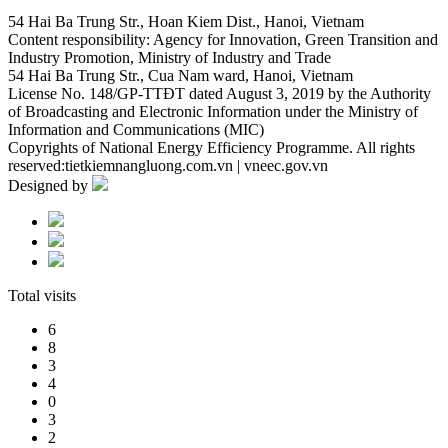
54 Hai Ba Trung Str., Hoan Kiem Dist., Hanoi, Vietnam
Content responsibility: Agency for Innovation, Green Transition and
Industry Promotion, Ministry of Industry and Trade
54 Hai Ba Trung Str., Cua Nam ward, Hanoi, Vietnam
License No. 148/GP-TTĐT dated August 3, 2019 by the Authority
of Broadcasting and Electronic Information under the Ministry of
Information and Communications (MIC)
Copyrights of National Energy Efficiency Programme. All rights
reserved:tietkiemnangluong.com.vn | vneec.gov.vn
Designed by
Total visits
6
8
3
4
0
3
2