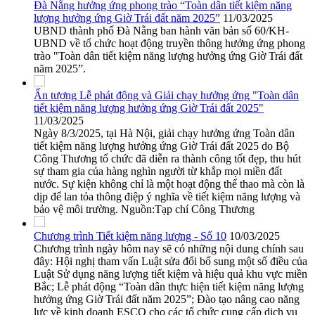
Đà Nẵng hưởng ứng phong trào “Toàn dân tiết kiệm năng
lượng hưởng ứng Giờ Trái đất năm 2025”
11/03/2025
UBND thành phố Đà Nẵng ban hành văn bản số 60/KH-
UBND về tổ chức hoạt động truyền thông hưởng ứng phong
trào "Toàn dân tiết kiệm năng lượng hưởng ứng Giờ Trái đất
năm 2025”.
Ấn tượng Lễ phát động và Giải chạy hưởng ứng "Toàn dân
tiết kiệm năng lượng hưởng ứng Giờ Trái đất 2025"
11/03/2025
Ngày 8/3/2025, tại Hà Nội, giải chạy hưởng ứng Toàn dân
tiết kiệm năng lượng hưởng ứng Giờ Trái đất 2025 do Bộ
Công Thương tổ chức đã diễn ra thành công tốt đẹp, thu hút
sự tham gia của hàng nghìn người từ khắp mọi miền đất
nước. Sự kiện không chỉ là một hoạt động thể thao mà còn là
dịp để lan tỏa thông điệp ý nghĩa về tiết kiệm năng lượng và
bảo vệ môi trường. Nguồn:Tạp chí Công Thương
Chương trình Tiết kiệm năng lượng - Số 10
10/03/2025
Chương trình ngày hôm nay sẽ có những nội dung chính sau
đây: Hội nghị tham vấn Luật sửa đổi bổ sung một số điều của
Luật Sử dụng năng lượng tiết kiệm và hiệu quả khu vực miền
Bắc; Lễ phát động “Toàn dân thực hiện tiết kiệm năng lượng
hưởng ứng Giờ Trái đất năm 2025”; Đào tạo nâng cao năng
lực về kinh doanh ESCO cho các tổ chức cung cấp dịch vụ