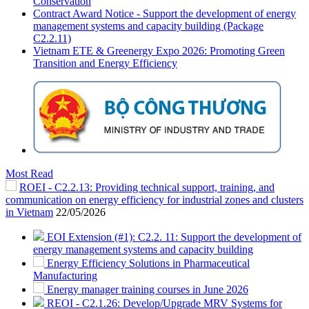
Conservation
Contract Award Notice - Support the development of energy
management systems and capacity building (Package
C2.2.11)
Vietnam ETE & Greenergy Expo 2026: Promoting Green
Transition and Energy Efficiency
Most Read
ROEI - C2.2.13: Providing technical support, training, and
communication on energy efficiency for industrial zones and clusters
in Vietnam
22/05/2026
EOI Extension (#1): C2.2. 11: Support the development of
energy management systems and capacity building
Energy Efficiency Solutions in Pharmaceutical
Manufacturing
Energy manager training courses in June 2026
REOI - C2.1.26: Develop/Upgrade MRV Systems for