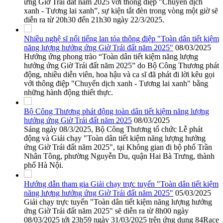
ứng Giờ Trái đất năm 2025 với thông điệp "Chuyển dịch
xanh - Tương lai xanh”, sự kiện tắt đèn trong vòng một giờ sẽ
diễn ra từ 20h30 đến 21h30 ngày 22/3/2025.
Nhiều nghệ sĩ nổi tiếng lan tỏa thông điệp "Toàn dân tiết kiệm
năng lượng hưởng ứng Giờ Trái đất năm 2025"
08/03/2025
Hưởng ứng phong trào “Toàn dân tiết kiệm năng lượng
hưởng ứng Giờ Trái đất năm 2025” do Bộ Công Thương phát
động, nhiều diễn viên, hoa hậu và ca sĩ đã phát đi lời kêu gọi
với thông điệp "Chuyển dịch xanh - Tương lai xanh" bằng
những hành động thiết thực.
Bộ Công Thương phát động toàn dân tiết kiệm năng lượng
hưởng ứng Giờ Trái đất năm 2025
08/03/2025
Sáng ngày 08/3/2025, Bộ Công Thương tổ chức Lễ phát
động và Giải chạy "Toàn dân tiết kiệm năng lượng hưởng
ứng Giờ Trái đất năm 2025", tại Không gian đi bộ phố Trần
Nhân Tông, phường Nguyễn Du, quận Hai Bà Trưng, thành
phố Hà Nội.
Hướng dẫn tham gia Giải chạy trực tuyến "Toàn dân tiết kiệm
năng lượng hưởng ứng Giờ Trái đất năm 2025"
05/03/2025
Giải chạy trực tuyến "Toàn dân tiết kiệm năng lượng hưởng
ứng Giờ Trái đất năm 2025" sẽ diễn ra từ 8h00 ngày
08/03/2025 tới 23h59 ngày 31/03/2025 trên ứng dụng 84Race