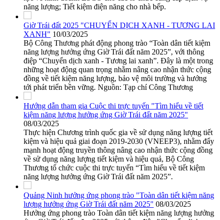
năng lượng; Tiết kiệm điện năng cho nhà bếp.
Giờ Trái đất 2025 "CHUYỂN DỊCH XANH - TƯƠNG LAI
XANH"
10/03/2025
Bộ Công Thương phát động phong trào “Toàn dân tiết kiệm
năng lượng hưởng ứng Giờ Trái đất năm 2025”, với thông
điệp “Chuyển dịch xanh - Tương lai xanh”. Đây là một trong
những hoạt động quan trọng nhằm nâng cao nhận thức cộng
đồng về tiết kiệm năng lượng, bảo vệ môi trường và hướng
tới phát triển bền vững. Nguồn: Tạp chí Công Thương
Hướng dẫn tham gia Cuộc thi trực tuyến "Tìm hiểu về tiết
kiệm năng lượng hưởng ứng Giờ Trái đất năm 2025"
08/03/2025
Thực hiện Chương trình quốc gia về sử dụng năng lượng tiết
kiệm và hiệu quả giai đoạn 2019-2030 (VNEEP3), nhằm đẩy
mạnh hoạt động truyền thông nâng cao nhận thức cộng đồng
về sử dụng năng lượng tiết kiệm và hiệu quả, Bộ Công
Thương tổ chức cuộc thi trực tuyến “Tìm hiểu về tiết kiệm
năng lượng hưởng ứng Giờ Trái đất năm 2025”.
Quảng Ninh hưởng ứng phong trào "Toàn dân tiết kiệm năng
lượng hưởng ứng Giờ Trái đất năm 2025"
08/03/2025
Hưởng ứng phong trào Toàn dân tiết kiệm năng lượng hưởng