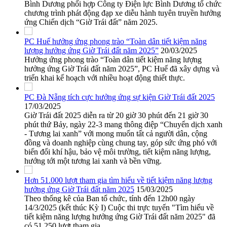
Bình Dương phối hợp Công ty Điện lực Bình Dương tổ chức
chương trình phát động đạp xe diễu hành tuyên truyền hưởng
ứng Chiến dịch “Giờ Trái đất” năm 2025.
PC Huế hưởng ứng phong trào “Toàn dân tiết kiệm năng
lượng hưởng ứng Giờ Trái đất năm 2025”
20/03/2025
Hưởng ứng phong trào “Toàn dân tiết kiệm năng lượng
hưởng ứng Giờ Trái đất năm 2025”, PC Huế đã xây dựng và
triển khai kế hoạch với nhiều hoạt động thiết thực.
PC Đà Nẵng tích cực hưởng ứng sự kiện Giờ Trái đất 2025
17/03/2025
Giờ Trái đất 2025 diễn ra từ 20 giờ 30 phút đến 21 giờ 30
phút thứ Bảy, ngày 22-3 mang thông điệp “Chuyển dịch xanh
- Tương lai xanh” với mong muốn tất cả người dân, cộng
đồng và doanh nghiệp cùng chung tay, góp sức ứng phó với
biến đổi khí hậu, bảo vệ môi trường, tiết kiệm năng lượng,
hướng tới một tương lai xanh và bền vững.
Hơn 51.000 lượt tham gia tìm hiểu về tiết kiệm năng lượng
hưởng ứng Giờ Trái đất năm 2025
15/03/2025
Theo thống kê của Ban tổ chức, tính đến 12h00 ngày
14/3/2025 (kết thúc Kỳ I) Cuộc thi trực tuyến "Tìm hiểu về
tiết kiệm năng lượng hưởng ứng Giờ Trái đất năm 2025" đã
có 51.250 lượt tham gia.