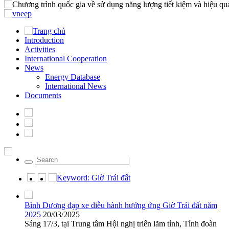
Home
Introduction
Introduction
Activities
Activities
International Cooperation
International Cooperation
News
News
Documents
Energy Database
International News
News
Documents
Energy Database
International News
Saturday, 08/08/2026 | 11:17 GMT+7
024.22202358
Keyword: Giờ Trái đất
Bình Dương đạp xe diễu hành hưởng ứng Giờ Trái đất năm
2025
20/03/2025
Sáng 17/3, tại Trung tâm Hội nghị triển lãm tỉnh, Tỉnh đoàn