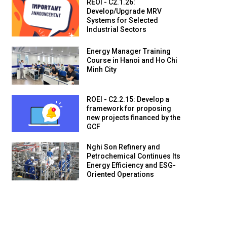
REOI - C2.1.26:
Develop/Upgrade MRV
Systems for Selected
Industrial Sectors
Energy Manager Training
Course in Hanoi and Ho Chi
Minh City
ROEI - C2.2.15: Develop a
framework for proposing
new projects financed by the
GCF
Nghi Son Refinery and
Petrochemical Continues Its
Energy Efficiency and ESG-
Oriented Operations