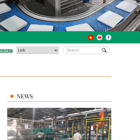
2202358
NEWS