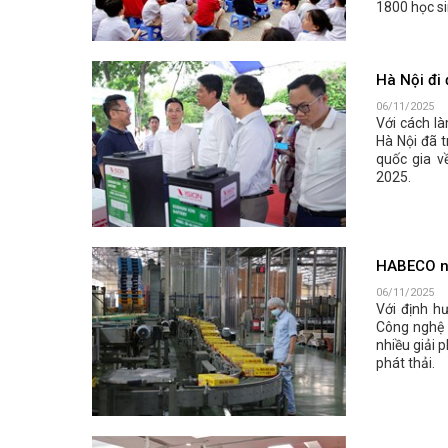
1800 học si
Hà Nội đi 
06/11/2025
Với cách là
Hà Nội đã 
quốc gia v
2025.
HABECO nâ
06/11/2025
Với định h
Công nghệ 
nhiều giải 
phát thải.