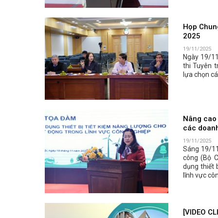
Họp Chung
2025
19/11/2025
Ngày 19/11
thi Tuyên 
lựa chọn cá
Nâng cao n
các doanh
19/11/2025
Sáng 19/11
công (Bộ 
dụng thiết 
lĩnh vực cô
[VIDEO CLI