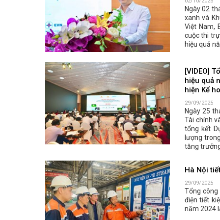
02/10/2025
Ngày 02 thá
xanh và Kh
Việt Nam, 
cuộc thi tr
hiệu quả n
[VIDEO] Tổ
hiệu quả n
hiện Kế h
29/09/2025
Ngày 25 th
Tài chính 
tổng kết D
lượng trong
tăng trưởn
Hà Nội tiế
29/09/2025
Tổng công 
điện tiết k
năm 2024 là