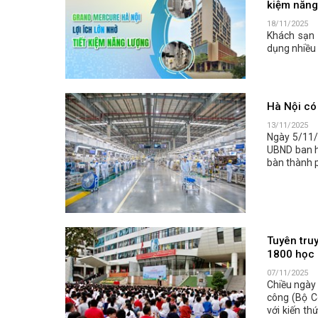
kiệm năng
18/11/2025
Khách sạn 
dụng nhiều 
Hà Nội có
13/11/2025
Ngày 5/11/
UBND ban ha
bàn thành 
Tuyên tru
1800 học 
07/11/2025
Chiều ngày
công (Bộ C
với kiến th