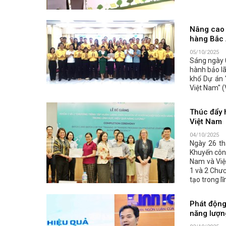
Nâng cao n
hàng Bắc
05/10/2025
Sáng ngày 0
hành bảo lã
khổ Dự án 
Việt Nam" (
Thúc đẩy h
Việt Nam
04/10/2025
Ngày 26 th
Khuyến công
Nam và Việ
1 và 2 Chươ
tạo trong l
Phát động 
năng lượn