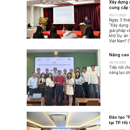
Xây dựng 
cung cấp g
05/11/2025
Ngày 3 thá
“Xây dựng 
giải pháp v
khổ Dự án 
Việt Nam” 
Nâng cao 
24/10/2025
Tiếp nối c
năng lực ch
Đào tạo “P
tại TP. Hồ