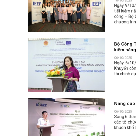
10/10/2025
Ngày 9/10/
tiết kiệm n
công – Bộ C
chương trìn
Bộ Công Th
kiệm năng
06/10/2025
Ngày 6/10/
Khuyến côn
tài chính d
Nâng cao 
06/10/2025
Sáng 6 thá
các tổ chứ
khuôn khổ D