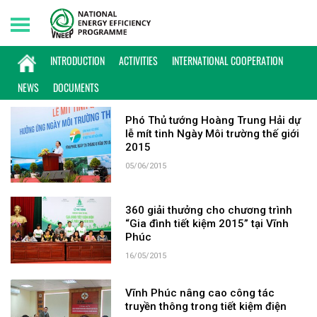
Saturday, 08/08/2026 | 05:46 GMT+7
KEYWORD: VĨNH PHÚC
INTRODUCTION
ACTIVITIES
INTERNATIONAL COOPERATION
NEWS
DOCUMENTS
Phó Thủ tướng Hoàng Trung Hải dự
lễ mít tinh Ngày Môi trường thế giới
2015
05/06/2015
360 giải thưởng cho chương trình
“Gia đình tiết kiệm 2015” tại Vĩnh
Phúc
16/05/2015
Vĩnh Phúc nâng cao công tác
truyền thông trong tiết kiệm điện