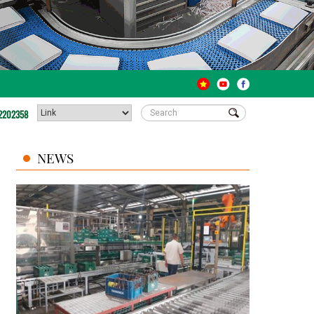
2202358
NEWS