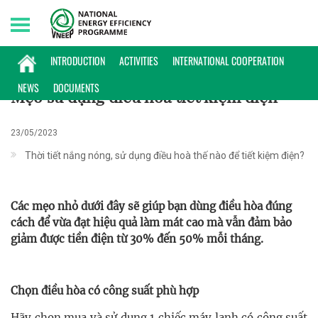
Sunday, 09/08/2026 | 21:24 GMT+7
MẸO HỮU ÍCH
INTRODUCTION
ACTIVITIES
INTERNATIONAL COOPERATION
NEWS
DOCUMENTS
Mẹo sử dụng điều hòa tiết kiệm điện
23/05/2023
Thời tiết nắng nóng, sử dụng điều hoà thế nào để tiết kiệm điện?
Các mẹo nhỏ dưới đây sẽ giúp bạn dùng điều hòa đúng
cách để vừa đạt hiệu quả làm mát cao mà vẫn đảm bảo
giảm được tiền điện từ 30% đến 50% mỗi tháng.
Chọn điều hòa có công suất phù hợp
Hãy chọn mua và sử dụng 1 chiếc máy lạnh có công suất