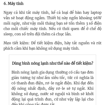
6. Máy tính
Ngay cả khi tắt máy tính, kể cả loại để bàn hay laptop
vẫn sẽ hoạt động ngầm. Thiết bị này ngốn khoảng 96W
mỗi ngày, như vậy mỗi tháng bạn sẽ tốn thêm 3 số điện
cho mỗi chiếc máy tính. Nếu có thói quen để ở chế độ
sleep, con số trên đội thêm cả chục lần.
Mẹo tiết kiệm: Để tiết kiệm điện, hãy tắt nguồn và rút
phích cắm khi bạn không sử dụng máy tính.
Dùng bình nóng lạnh như thế nào để tiết kiệm?
Bình nóng lạnh gia dụng thường có cấu tạo đơn
giản tương tự như ấm siêu tốc, tức có nghĩa là
có thanh đun điện, rơ-le ngắt điện. Khi đạt đến
độ nóng nhất định, dây rơ-le sẽ tự ngắt. Khi
không sử dụng, nước sẽ nguội và bình sẽ khởi
động lại quá trình đun, cứ như vậy lặp lại cho
đến khi công tắc được tắt.