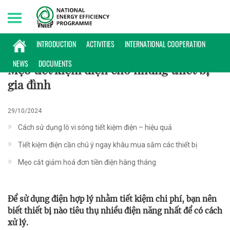
Saturday, 08/08/2026 | 11:20 GMT+7
MẸO HỮU ÍCH
INTRODUCTION
ACTIVITIES
INTERNATIONAL COOPERATION
NEWS
DOCUMENTS
Mẹo tiết kiệm điện cho những thiết bị
gia đình
29/10/2024
Cách sử dụng lò vi sóng tiết kiệm điện – hiệu quả
Tiết kiệm điện cần chú ý ngay khâu mua sắm các thiết bị
Mẹo cắt giảm hoá đơn tiền điện hàng tháng
Để sử dụng điện hợp lý nhằm tiết kiệm chi phí, bạn nên
biết thiết bị nào tiêu thụ nhiều điện năng nhất để có cách
xử lý.