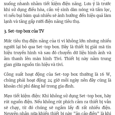
xuống nhanh nhằm tiết kiệm điện năng. Lưu ý là trước
khi sử dụng điều hòa, cần vệ sinh dàn nóng và tấm lọc,
vì nếu bụi bám quá nhiều sẽ ảnh hưởng đến hiệu quả làm
lạnh và tăng gấp rưỡi điện năng tiêu thụ.
3. Set-top box của TV
Mức tiêu thụ điện năng của ti vi không lớn nhưng nhiều
người lại bỏ qua Set-top box. Đây là thiết bị giải mã tín
hiệu truyền hình và sau đó chuyển dữ liệu hình ảnh và
âm thanh lên màn hình Tivi. Thiết bị này nằm trung
gian giữa nguồn tín hiệu và tivi.
Công suất hoạt động của Set-top box thường là 16 W,
chúng phải hoạt động 24 giờ mỗi ngày nên đây cũng là
khoản chi phí đáng kể trong gia đình.
Mẹo tiết kiệm điện: Khi không sử dụng Set-top box, hãy
rút nguồn điện. Nếu không rút phích cắm ra thiết bị vẫn
sẽ chạy, từ đó chúng sẽ ngầm lấy đi rất nhiều điện.
Nguyên nhân nữa khiến thiết bị này "ăn cắp điện" là khi