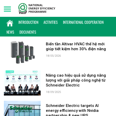
Monday, 10/08/2026 | 18:38 GMT+7
KEYWORD: SCHNEIDER ELECTRIC
INTRODUCTION
ACTIVITIES
INTERNATIONAL COOPERATION
NEWS
DOCUMENTS
Biến tần Altivar HVAC thế hệ mới
giúp tiết kiệm hơn 30% điện năng
18/05/2026
Nâng cao hiệu quả sử dụng năng
lượng với giải pháp công nghệ từ
Schneider Electric
18/09/2025
Schneider Electric targets AI
energy efficiency with Nvidia
partnership & new UPS