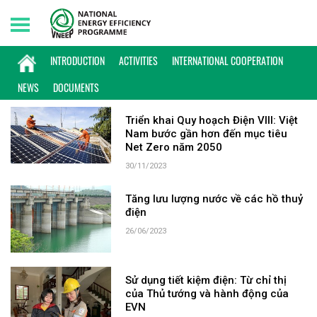
Thursday, 06/08/2026 | 20:45 GMT+7
KEYWORD: NHIỆT ĐIỆN THAN
INTRODUCTION
ACTIVITIES
INTERNATIONAL COOPERATION
NEWS
DOCUMENTS
Triển khai Quy hoạch Điện VIII: Việt
Nam bước gần hơn đến mục tiêu
Net Zero năm 2050
30/11/2023
Tăng lưu lượng nước về các hồ thuỷ
điện
26/06/2023
Sử dụng tiết kiệm điện: Từ chỉ thị
của Thủ tướng và hành động của
EVN