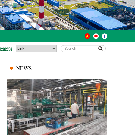
2202358
NEWS