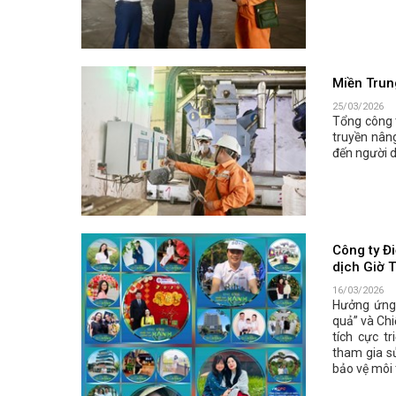
Miền Trung
25/03/2026
Tổng công 
truyền nân
đến người 
Công ty Đ
dịch Giờ T
16/03/2026
Hưởng ứng 
quả” và Chi
tích cực t
tham gia s
bảo vệ môi 