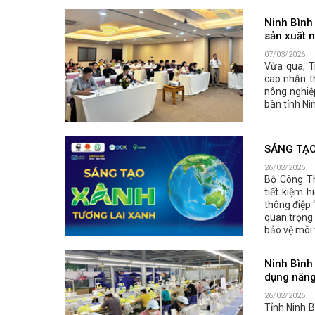
Ninh Bình 
sản xuất 
07/03/2026
Vừa qua, T
cao nhận t
nông nghiệp
bàn tỉnh Ni
SÁNG TẠO
26/02/2026
Bộ Công T
tiết kiệm 
thông điệp 
quan trọng
bảo vệ môi 
Ninh Bình
dụng năng 
26/02/2026
Tỉnh Ninh B