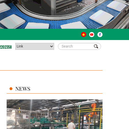
2202358
NEWS