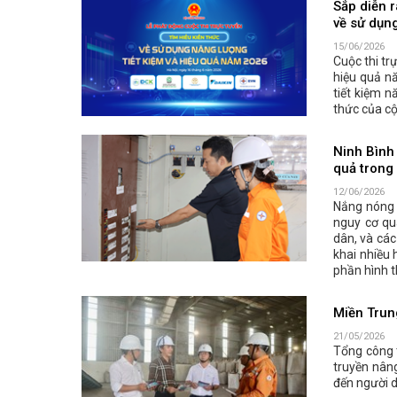
Sắp diễn r
về sử dụn
15/06/2026
Cuộc thi tr
hiệu quả n
tiết kiệm n
thức của cộ
Ninh Bình 
quả trong
12/06/2026
Nắng nóng 
nguy cơ qu
dân, và các
khai nhiều 
phần hình t
Miền Trung
21/05/2026
Tổng công 
truyền nân
đến người 