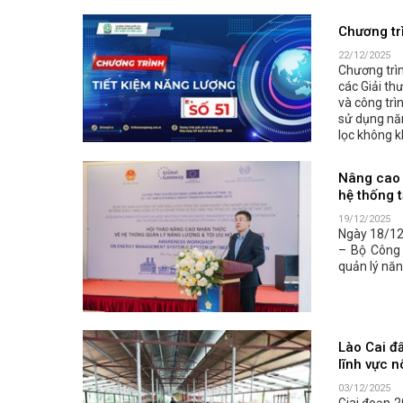
Chương tr
22/12/2025
Chương trìn
các Giải th
và công tr
sử dụng năn
lọc không kh
Nâng cao 
hệ thống 
19/12/2025
Ngày 18/12
– Bộ Công 
quản lý năn
Lào Cai đ
lĩnh vực 
03/12/2025