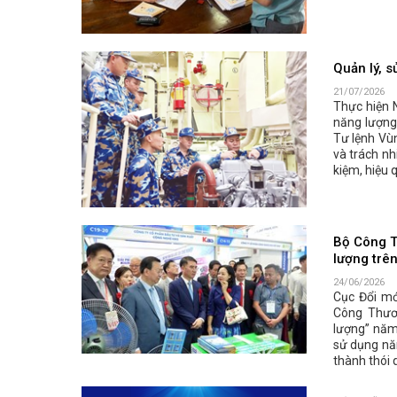
Quản lý, s
21/07/2026
Thực hiện 
năng lượng
Tư lệnh Vùn
và trách nh
kiệm, hiệu 
Bộ Công T
lượng trê
24/06/2026
Cục Đổi mớ
Công Thươn
lượng” năm
sử dụng năn
thành thói 