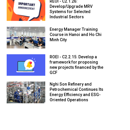
REOI - C2.1.26:
Develop/Upgrade MRV
Systems for Selected
Industrial Sectors
Energy Manager Training
Course in Hanoi and Ho Chi
Minh City
ROEI - C2.2.15: Develop a
framework for proposing
new projects financed by the
GCF
Nghi Son Refinery and
Petrochemical Continues Its
Energy Efficiency and ESG-
Oriented Operations