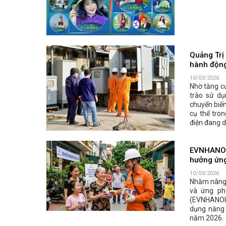
Quảng Trị 
hành độn
10/03/2026
Nhờ tăng cư
trào sử dụ
chuyển biến
cụ thể tron
điện đang d
EVNHANOI 
hưởng ứng
10/03/2026
Nhằm nâng 
và ứng ph
(EVNHANOI)
dụng năng l
năm 2026.