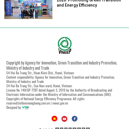
and Energy Efficiency
Copyright by Agency for Innovation, Green Transition and Industry Promotion,
Ministry of Industry and Trade
54 Hai Ba Trung Str., Hoan Kiem Dist., Hanoi, Vietnam
Content responsibility: Agency for Innovation, Green Transition and Industry Promotion,
Ministry of Industry and Trade
54 Hai Ba Trung Str., Cua Nam ward, Hanoi, Vietnam
License No. 148/GP-TTĐT dated August 3, 2019 by the Authority of Broadcasting and
Electronic Information under the Ministry of Information and Communications (MIC)
Copyrights of National Energy Efficiency Programme. All rights
reserved:tietkiemnangluong.com.vn | vneec.gov.vn
Designed by