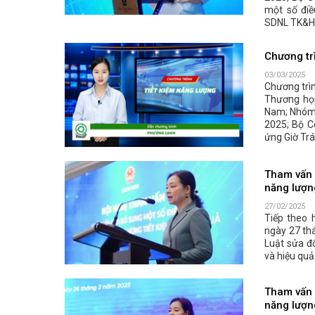
một số điề
SDNL TK&HQ
Chương trì
03/03/2025
Chương trì
Thương họp
Nam; Nhóm 
2025; Bộ C
ứng Giờ Trá
Tham vấn 
năng lượn
27/02/2025
Tiếp theo 
ngày 27 th
Luật sửa đ
và hiệu qu
Tham vấn 
năng lượn