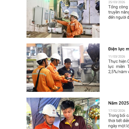
25/03/2026
Tổng công 
truyền nân
đến người 
Điện lực m
11/03/2026
Thực hiện 
lực miền 
2,5%/năm và
Năm 2025 
17/02/2026
Trong bối c
thời tiết d
ngày một lớ