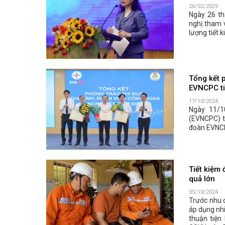
26/02/2025
Ngày 26 th
nghị tham 
lượng tiết 
Tổng kết 
EVNCPC ti
17/10/2024
Ngày 11/1
(EVNCPC) t
đoàn EVNCPC
Tiết kiệm
quả lớn
05/10/2024
Trước nhu c
áp dụng nhi
thuận tiện