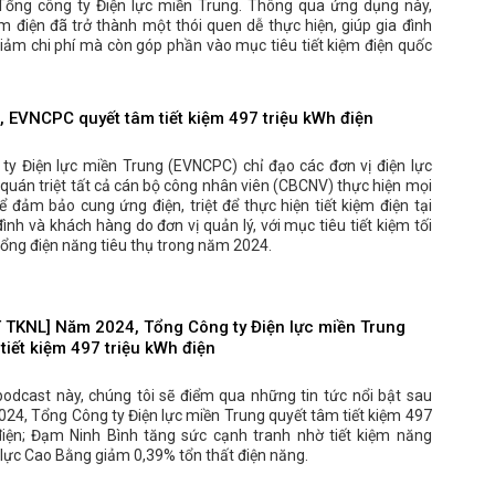
ổng công ty Điện lực miền Trung. Thông qua ứng dụng này,
iệm điện đã trở thành một thói quen dễ thực hiện, giúp gia đình
iảm chi phí mà còn góp phần vào mục tiêu tiết kiệm điện quốc
 EVNCPC quyết tâm tiết kiệm 497 triệu kWh điện
ty Điện lực miền Trung (EVNCPC) chỉ đạo các đơn vị điện lực
 quán triệt tất cả cán bộ công nhân viên (CBCNV) thực hiện mọi
ể đảm bảo cung ứng điện, triệt để thực hiện tiết kiệm điện tại
 đình và khách hàng do đơn vị quản lý, với mục tiêu tiết kiệm tối
tổng điện năng tiêu thụ trong năm 2024.
TKNL] Năm 2024, Tổng Công ty Điện lực miền Trung
tiết kiệm 497 triệu kWh điện
podcast này, chúng tôi sẽ điểm qua những tin tức nổi bật sau
24, Tổng Công ty Điện lực miền Trung quyết tâm tiết kiệm 497
điện; Đạm Ninh Bình tăng sức cạnh tranh nhờ tiết kiệm năng
 lực Cao Bằng giảm 0,39% tổn thất điện năng.