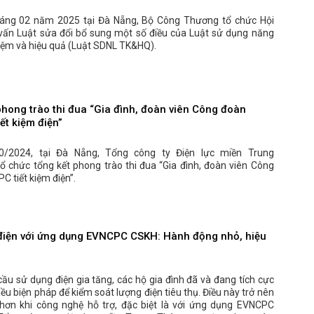
áng 02 năm 2025 tại Đà Nẵng, Bộ Công Thương tổ chức Hội
vấn Luật sửa đổi bổ sung một số điều của Luật sử dụng năng
kiệm và hiệu quả (Luật SDNL TK&HQ).
phong trào thi đua “Gia đình, đoàn viên Công đoàn
ết kiệm điện”
0/2024, tại Đà Nẵng, Tổng công ty Điện lực miền Trung
ổ chức tổng kết phong trào thi đua “Gia đình, đoàn viên Công
 tiết kiệm điện”.
 điện với ứng dụng EVNCPC CSKH: Hành động nhỏ, hiệu
ầu sử dụng điện gia tăng, các hộ gia đình đã và đang tích cực
ều biện pháp để kiểm soát lượng điện tiêu thụ. Điều này trở nên
 hơn khi công nghệ hỗ trợ, đặc biệt là với ứng dụng EVNCPC