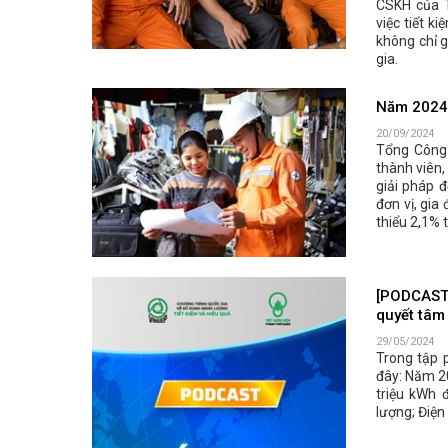
CSKH của T
việc tiết k
không chỉ g
gia.
Năm 2024,
20/09/2024
Tổng Công 
thành viên,
giải pháp đ
đơn vị, gia
thiểu 2,1% 
[PODCAST 
quyết tâm 
29/05/2024
Trong tập 
đây: Năm 20
triệu kWh 
lượng; Điện