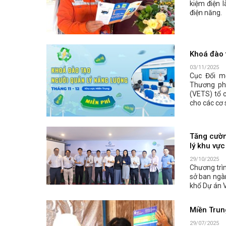
kiệm điện 
điện năng.
Khoá đào 
03/11/2025
Cục Đổi m
Thương ph
(VETS) tổ 
cho các cơ
Tăng cườn
lý khu vự
29/10/2025
Chương trì
sở ban ngàn
khổ Dự án 
Miền Trung
29/07/2025