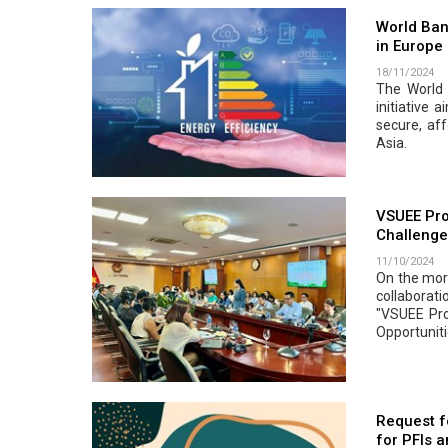
World Bank
in Europe
18/11/2024
The World
initiative 
secure, af
Asia.
VSUEE Pro
Challenge
11/10/2024
On the morn
collaborati
"VSUEE Pro
Opportuniti
Request fo
for PFIs a