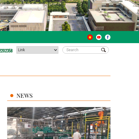
2202358
NEWS