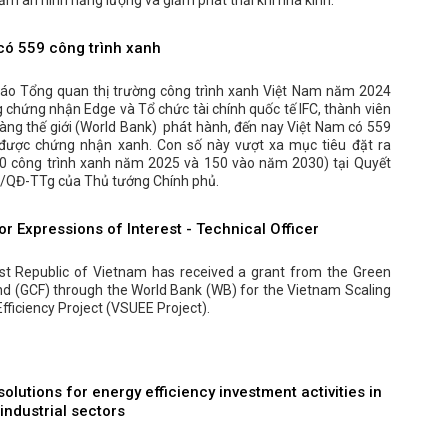
m an ninh năng lượng và giảm phát thải khí nhà kính.
có 559 công trình xanh
áo Tổng quan thị trường công trình xanh Việt Nam năm 2024
 chứng nhận Edge và Tổ chức tài chính quốc tế IFC, thành viên
àng thế giới (World Bank) phát hành, đến nay Việt Nam có 559
 được chứng nhận xanh. Con số này vượt xa mục tiêu đặt ra
80 công trình xanh năm 2025 và 150 vào năm 2030) tại Quyết
0/QĐ-TTg của Thủ tướng Chính phủ.
r Expressions of Interest - Technical Officer
ist Republic of Vietnam has received a grant from the Green
nd (GCF) through the World Bank (WB) for the Vietnam Scaling
fficiency Project (VSUEE Project).
solutions for energy efficiency investment activities in
industrial sectors