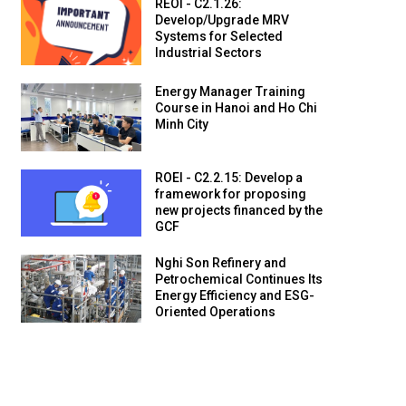
REOI - C2.1.26:
Develop/Upgrade MRV
Systems for Selected
Industrial Sectors
Energy Manager Training
Course in Hanoi and Ho Chi
Minh City
ROEI - C2.2.15: Develop a
framework for proposing
new projects financed by the
GCF
Nghi Son Refinery and
Petrochemical Continues Its
Energy Efficiency and ESG-
Oriented Operations