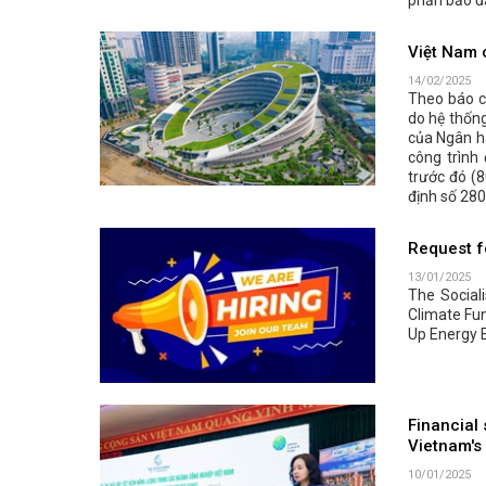
phần bảo đả
Việt Nam 
14/02/2025
Theo báo c
do hệ thống
của Ngân h
công trình
trước đó (
định số 28
Request fo
13/01/2025
The Social
Climate Fu
Up Energy E
Financial 
Vietnam's 
10/01/2025