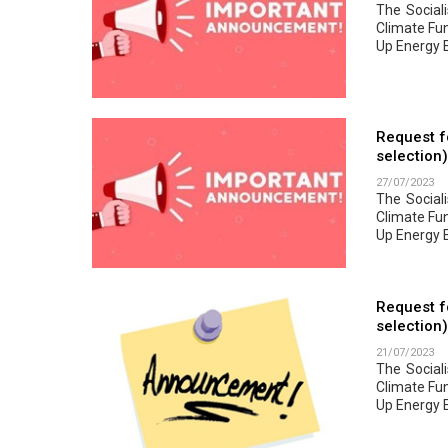
The Social
Climate Fu
Up Energy E
Request fo
selection)
27/07/2023
The Social
Climate Fu
Up Energy E
​Request f
selection)
21/07/2023
The Social
Climate Fu
Up Energy E