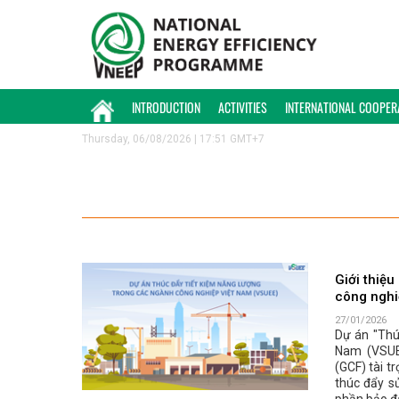
INTRODUCTION
ACTIVITIES
INTERNATIONAL COOPER
Thursday, 06/08/2026 | 17:51 GMT+7
Giới thiệ
công nghi
27/01/2026
Dự án "Thú
Nam (VSUE
(GCF) tài t
thúc đẩy s