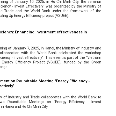
ning of January 10, 2025, in Ho Chi Minh City, the seminar
iciency - Invest Effectively" was organized by the Ministry of
and Trade and the World Bank under the framework of the
ling Up Energy Efficiency project (VSUEE).
ficiency: Enhancing investment effectiveness in
ing of January 7, 2025, in Hanoi, the Ministry of Industry and
collaboration with the World Bank celebrated the workshop
iciency - Invest effectively". This event is part of the "Vietnam
 Energy Efficiency Project (VSUEE), funded by the Green
ange.
ent on Roundtable Meeting "Energy Efficiency -
ectively"
ry of Industry and Trade collaborates with the World Bank to
two Roundtable Meetings on "Energy Efficiency - Invest
" in Hanoi and Ho Chi Minh City.