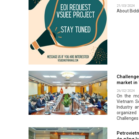
21/03/2024
About Biddi
Challenge
market in
26/02/2024
On the mo
Vietnam Sc
Industry a
organized
Challenges 
Petrovietn
án năng lư