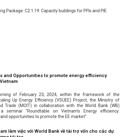
ng Package: C2.1.19: Capacity buildings for PFIs and PIE
s and Opportunities to promote energy efficiency
 Vietnam
rning of February 23, 2024, within the framework of the
aling Up Energy Efficiency (VSUEE) Project, the Ministry of
nd Trade (MOIT) in collaboration with the World Bank (WB)
 a seminar "Roundtable on Vietnam’s Energy efficiency:
and opportunities to promote the EE market".
am làm việc với World Bank về tài trợ vốn cho các dự
ợng tái tạo