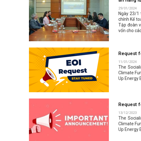
29/01/2024
Ngày 23/1 
chính Kế to
Tập đoàn vớ
vốn cho các
Request fo
11/01/2024
The Social
Climate Fu
Up Energy E
Request f
13/12/2023
The Social
Climate Fu
Up Energy E