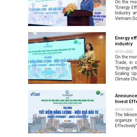
On the mor
"Energy Eff
Industry 
Vietnam Sca
Energy ef
industry
07/01/2025
On the morn
Trade, in 
"Energy eff
Scaling Up
Climate Ch
Announcem
Invest Eff
27/12/2024
The Minist
organize 
Effectively